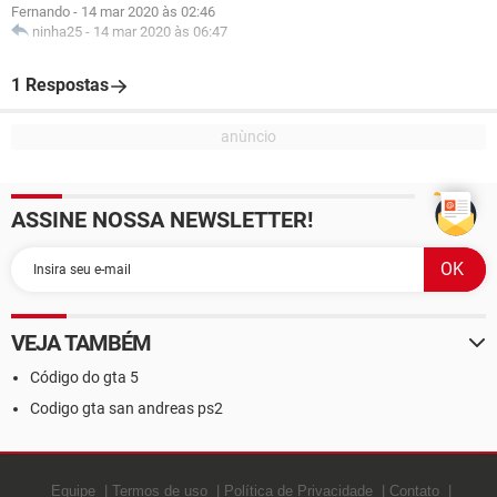
Fernando
-
14 mar 2020 às 02:46
ninha25
-
14 mar 2020 às 06:47
1 Respostas
ASSINE NOSSA NEWSLETTER!
VEJA TAMBÉM
Código do gta 5
Codigo gta san andreas ps2
Equipe
Termos de uso
Política de Privacidade
Contato