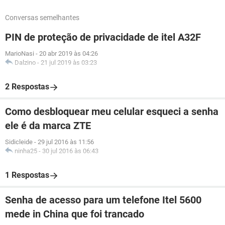
Conversas semelhantes
PIN de proteção de privacidade de itel A32F
MarioNasi
-
20 abr 2019 às 04:26
Dalzino
-
21 jul 2019 às 03:23
2 Respostas
Como desbloquear meu celular esqueci a senha
ele é da marca ZTE
Sidicleide
-
29 jul 2016 às 11:56
ninha25
-
30 jul 2016 às 06:43
1 Respostas
Senha de acesso para um telefone Itel 5600
mede in China que foi trancado