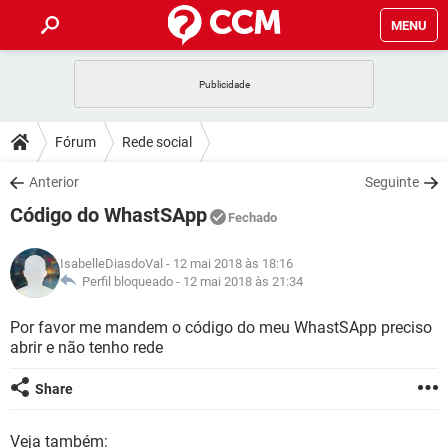
MENU
INÍCIO
JOGOS
WHATSAPP
DICAS
Fórum
Rede social
CELULAR
FACEBOOK
JOGOS
WHATSAPP
DOWNLOADS
Anterior
Seguinte
OUTLOOK
EXCEL
CELULAR
FACEBOOK
Código do WhastSApp
INSTAGRAM
JOGOS
GMAIL
WHATSAPP
Fechado
FÓRUM
OUTLOOK
EXCEL
GUIA DE COMPRAS
CELULAR
FACEBOOK
IsabelleDiasdoVal
- 12 mai 2018 às 18:16
INSTAGRAM
JOGOS
GMAIL
WHATSAPP
GLOSSÁRIO
Perfil bloqueado -
12 mai 2018 às 21:34
OUTLOOK
EXCEL
GUIA DE COMPRAS
CELULAR
FACEBOOK
INSTAGRAM
JOGOS
GMAIL
WHATSAPP
Por favor me mandem o código do meu WhastSApp preciso
OUTLOOK
EXCEL
abrir e não tenho rede
GUIA DE COMPRAS
CELULAR
FACEBOOK
INSTAGRAM
GMAIL
OUTLOOK
EXCEL
Share
GUIA DE COMPRAS
INSTAGRAM
GMAIL
Veja também: