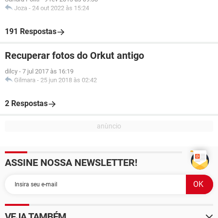
Joza
-
24 out 2022 às 15:24
191 Respostas
Recuperar fotos do Orkut antigo
dilcy
-
7 jul 2017 às 16:19
Gilmara
-
25 jun 2018 às 02:42
2 Respostas
ASSINE NOSSA NEWSLETTER!
VEJA TAMBÉM