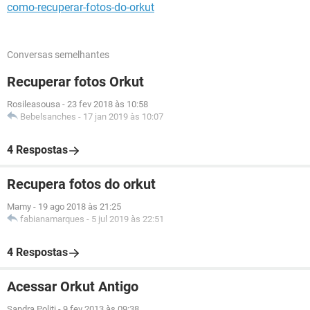
como-recuperar-fotos-do-orkut
Conversas semelhantes
Recuperar fotos Orkut
Rosileasousa
-
23 fev 2018 às 10:58
Bebelsanches
-
17 jan 2019 às 10:07
4 Respostas
Recupera fotos do orkut
Mamy
-
19 ago 2018 às 21:25
fabianamarques
-
5 jul 2019 às 22:51
4 Respostas
Acessar Orkut Antigo
Sandra Politi
-
9 fev 2013 às 09:38