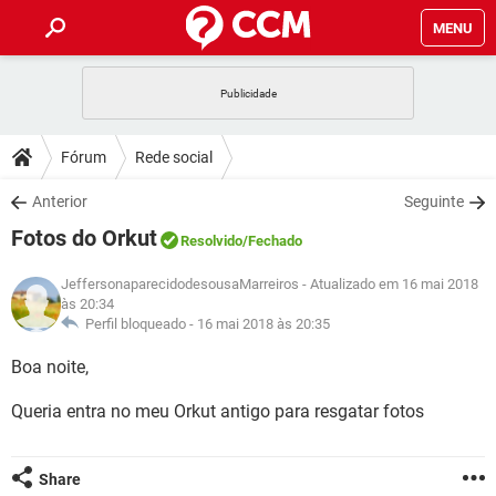
MENU
INÍCIO
JOGOS
WHATSAPP
DICAS
Fórum
Rede social
CELULAR
FACEBOOK
JOGOS
WHATSAPP
DOWNLOADS
Anterior
Seguinte
OUTLOOK
EXCEL
CELULAR
FACEBOOK
Fotos do Orkut
INSTAGRAM
JOGOS
GMAIL
WHATSAPP
Resolvido
/Fechado
FÓRUM
OUTLOOK
EXCEL
GUIA DE COMPRAS
CELULAR
FACEBOOK
JeffersonaparecidodesousaMarreiros
- Atualizado em 16 mai 2018
INSTAGRAM
JOGOS
GMAIL
WHATSAPP
às 20:34
GLOSSÁRIO
OUTLOOK
EXCEL
Perfil bloqueado -
16 mai 2018 às 20:35
GUIA DE COMPRAS
CELULAR
FACEBOOK
INSTAGRAM
JOGOS
GMAIL
WHATSAPP
Boa noite,
OUTLOOK
EXCEL
GUIA DE COMPRAS
CELULAR
FACEBOOK
Queria entra no meu Orkut antigo para resgatar fotos
INSTAGRAM
GMAIL
OUTLOOK
EXCEL
GUIA DE COMPRAS
INSTAGRAM
GMAIL
Share