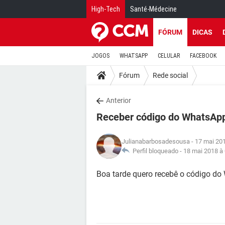
High-Tech
Santé-Médecine
FÓRUM
DICAS
JOGOS
WHATSAPP
CELULAR
FACEBOOK
Fórum
Rede social
Anterior
Receber código do WhatsAp
Julianabarbosadesousa
- 17 mai 20
Perfil bloqueado -
18 mai 2018 à
Boa tarde quero recebê o código do