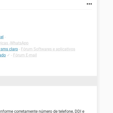
el
-
Dicas -WhatsApp
 sms claro
-
Fórum Softwares e aplicativos
ado
✓
-
Fórum E-mail
 informe corretamente número de telefone, DDI e