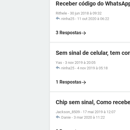
Receber código do WhatsApp
Rithele
-
30 jun 2018 à 09:32
ninha25
-
11 out 2020 à 06:22
3 Respostas
Sem sinal de celular, tem c
Yas
-
3 nov 2019 à 20:05
ninha25
-
4 nov 2019 à 05:18
1 Respostas
Chip sem sinal, Como recebe
Jackson_8509
-
17 mai 2019 à 12:07
Danie
-
3 mar 2020 à 11:22