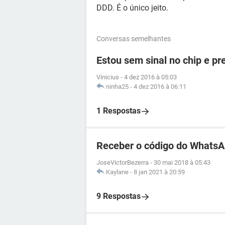
DDD. É o único jeito.
Conversas semelhantes
Estou sem sinal no chip e p
Vinicius
-
4 dez 2016 à 05:03
ninha25
-
4 dez 2016 à 06:11
1 Respostas
Receber o código do WhatsA
JoseVictorBezerra
-
30 mai 2018 à 05:43
Kaylane
-
8 jan 2021 à 20:59
9 Respostas