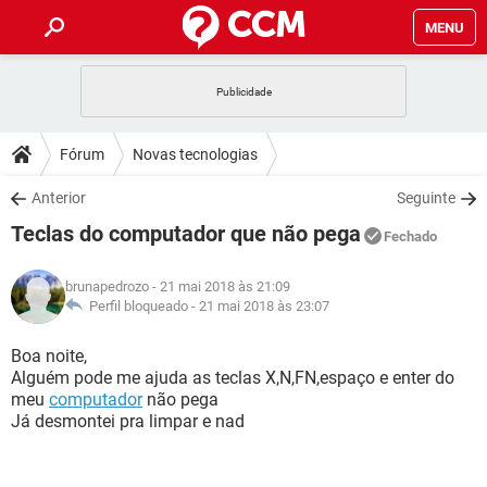
MENU
INÍCIO
JOGOS
WHATSAPP
DICAS
Fórum
Novas tecnologias
CELULAR
FACEBOOK
JOGOS
WHATSAPP
DOWNLOADS
Anterior
Seguinte
OUTLOOK
EXCEL
CELULAR
FACEBOOK
Teclas do computador que não pega
INSTAGRAM
JOGOS
GMAIL
WHATSAPP
Fechado
FÓRUM
OUTLOOK
EXCEL
GUIA DE COMPRAS
CELULAR
FACEBOOK
brunapedrozo
- 21 mai 2018 às 21:09
INSTAGRAM
JOGOS
GMAIL
WHATSAPP
GLOSSÁRIO
Perfil bloqueado -
21 mai 2018 às 23:07
OUTLOOK
EXCEL
GUIA DE COMPRAS
CELULAR
FACEBOOK
INSTAGRAM
JOGOS
GMAIL
WHATSAPP
Boa noite,
OUTLOOK
EXCEL
Alguém pode me ajuda as teclas X,N,FN,espaço e enter do
GUIA DE COMPRAS
CELULAR
FACEBOOK
meu
computador
não pega
INSTAGRAM
GMAIL
Já desmontei pra limpar e nad
OUTLOOK
EXCEL
GUIA DE COMPRAS
INSTAGRAM
GMAIL