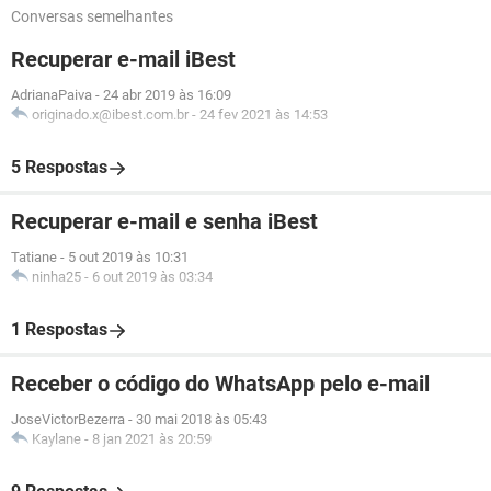
Conversas semelhantes
Recuperar e-mail iBest
AdrianaPaiva
-
24 abr 2019 às 16:09
originado.x@ibest.com.br
-
24 fev 2021 às 14:53
5 Respostas
Recuperar e-mail e senha iBest
Tatiane
-
5 out 2019 às 10:31
ninha25
-
6 out 2019 às 03:34
1 Respostas
Receber o código do WhatsApp pelo e-mail
JoseVictorBezerra
-
30 mai 2018 às 05:43
Kaylane
-
8 jan 2021 às 20:59