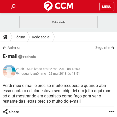
MENU
INÍCIO
JOGOS
WHATSAPP
DICAS
Fórum
Rede social
CELULAR
FACEBOOK
JOGOS
WHATSAPP
DOWNLOADS
Anterior
Seguinte
OUTLOOK
EXCEL
CELULAR
FACEBOOK
E-mail
INSTAGRAM
JOGOS
GMAIL
WHATSAPP
Fechado
FÓRUM
OUTLOOK
EXCEL
GUIA DE COMPRAS
CELULAR
FACEBOOK
Valdir
- Atualizado em 22 mai 2018 às 18:50
INSTAGRAM
JOGOS
GMAIL
WHATSAPP
GLOSSÁRIO
usuário anônimo -
22 mai 2018 às 18:51
OUTLOOK
EXCEL
GUIA DE COMPRAS
CELULAR
FACEBOOK
INSTAGRAM
JOGOS
GMAIL
WHATSAPP
Perdi meu e-mail e preciso muito recupera e quando abri
OUTLOOK
EXCEL
essa conta o celular estava sem chip dei um jeito aqui mas
GUIA DE COMPRAS
CELULAR
FACEBOOK
só q tá mostrando em asterisco como faço para ver o
INSTAGRAM
GMAIL
restante das letras preciso muito do e-mail
OUTLOOK
EXCEL
GUIA DE COMPRAS
INSTAGRAM
GMAIL
Share