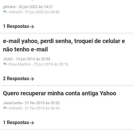
gilmara
-
20 jun 2022 às 14:21
ninha25
-
21 jun 2022 às 04:40
1 Respostas
e-mail yahoo, perdi senha, troquei de celular e
não tenho e-mail
JOAO
-
14 jun 2015 às 20:54
Rose Martins
-
25 jun 2016 às 00:16
2 Respostas
Quero recuperar minha conta antiga Yahoo
JaneCunha
-
21 fev 2019 às 02:52
ninha25
-
21 fev 2019 às 06:30
1 Respostas