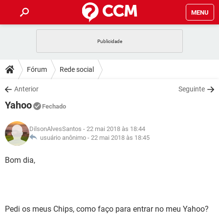
MENU
INÍCIO
JOGOS
WHATSAPP
DICAS
Fórum
Rede social
CELULAR
FACEBOOK
JOGOS
WHATSAPP
DOWNLOADS
Anterior
Seguinte
OUTLOOK
EXCEL
CELULAR
FACEBOOK
Yahoo
INSTAGRAM
JOGOS
GMAIL
WHATSAPP
Fechado
FÓRUM
OUTLOOK
EXCEL
GUIA DE COMPRAS
CELULAR
FACEBOOK
DilsonAlvesSantos
- 22 mai 2018 às 18:44
INSTAGRAM
JOGOS
GMAIL
WHATSAPP
GLOSSÁRIO
usuário anônimo -
22 mai 2018 às 18:45
OUTLOOK
EXCEL
GUIA DE COMPRAS
CELULAR
FACEBOOK
INSTAGRAM
JOGOS
GMAIL
WHATSAPP
Bom dia,
OUTLOOK
EXCEL
GUIA DE COMPRAS
CELULAR
FACEBOOK
INSTAGRAM
GMAIL
OUTLOOK
EXCEL
GUIA DE COMPRAS
INSTAGRAM
GMAIL
Pedi os meus Chips, como faço para entrar no meu Yahoo?