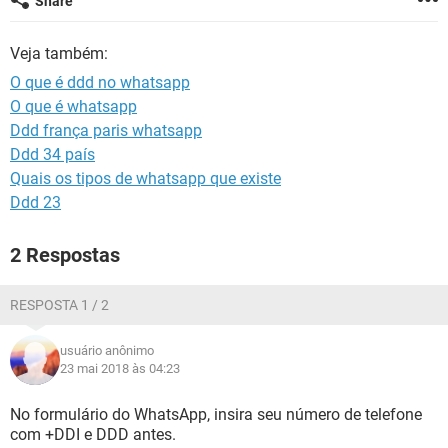
Share
GUIA DE COMPRAS
Veja também:
O que é ddd no whatsapp
O que é whatsapp
Ddd frança paris whatsapp
Ddd 34 país
Quais os tipos de whatsapp que existe
Ddd 23
2 Respostas
RESPOSTA 1 / 2
usuário anônimo
23 mai 2018 às 04:23
No formulário do WhatsApp, insira seu número de telefone
com +DDI e DDD antes.