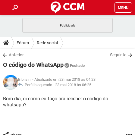
MENU
INÍCIO
JOGOS
WHATSAPP
DICAS
Fórum
Rede social
CELULAR
FACEBOOK
JOGOS
WHATSAPP
DOWNLOADS
Anterior
Seguinte
OUTLOOK
EXCEL
CELULAR
FACEBOOK
O código do WhatsApp
INSTAGRAM
JOGOS
GMAIL
WHATSAPP
Fechado
FÓRUM
OUTLOOK
EXCEL
GUIA DE COMPRAS
CELULAR
FACEBOOK
Bibi.sini
- Atualizado em 23 mai 2018 às 04:23
INSTAGRAM
JOGOS
GMAIL
WHATSAPP
GLOSSÁRIO
Perfil bloqueado -
23 mai 2018 às 06:25
OUTLOOK
EXCEL
GUIA DE COMPRAS
CELULAR
FACEBOOK
INSTAGRAM
JOGOS
GMAIL
WHATSAPP
Bom dia, oi como eu faço pra receber o código do
OUTLOOK
EXCEL
whatsapp?
GUIA DE COMPRAS
CELULAR
FACEBOOK
INSTAGRAM
GMAIL
OUTLOOK
EXCEL
GUIA DE COMPRAS
INSTAGRAM
GMAIL