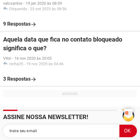
valcsantos
-
19 jan 2020 às 08:59
Oiiquerida
-
23 set 2023 às 08:56
9 Respostas
Aquela data que fica no contato bloqueado
significa o que?
Vitor
-
16 nov 2020 às 20:05
ninha25
-
19 nov 2020 às 04:46
3 Respostas
ASSINE NOSSA NEWSLETTER!