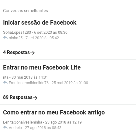
Conversas semelhantes
Iniciar sessão de Facebook
SofiaLopes1283
-
6 set 2020 às 08:36
ninha25
-
7 set 2020 às 05:42
4 Respostas
Entrar no meu Facebook Lite
rita
-
30 mai 2018 às 14:31
Eronildoeronildonildo76
-
25 mai 2019 às 01:30
89 Respostas
Como entrar no meu Facebook antigo
LenitaGonalvesleninha
-
23 ago 2018 às 12:19
Andreia
-
27 ago 2018 às 08:43