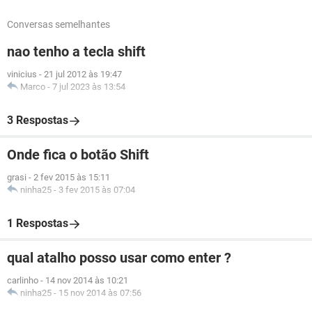
Conversas semelhantes
nao tenho a tecla shift
vinicius
-
21 jul 2012 às 19:47
Marco
-
7 jul 2023 às 13:54
3 Respostas
Onde fica o botão Shift
grasi
-
2 fev 2015 às 15:11
ninha25
-
3 fev 2015 às 07:04
1 Respostas
qual atalho posso usar como enter ?
carlinho
-
14 nov 2014 às 10:21
ninha25
-
15 nov 2014 às 07:56