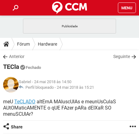
MENU
INÍCIO
JOGOS
WHATSAPP
DICAS
Fórum
Hardware
CELULAR
FACEBOOK
JOGOS
WHATSAPP
DOWNLOADS
Anterior
Seguinte
OUTLOOK
EXCEL
CELULAR
FACEBOOK
TECla
INSTAGRAM
JOGOS
GMAIL
WHATSAPP
Fechado
FÓRUM
OUTLOOK
EXCEL
GUIA DE COMPRAS
CELULAR
FACEBOOK
Gabriel
- 24 mai 2018 às 14:50
INSTAGRAM
JOGOS
GMAIL
WHATSAPP
GLOSSÁRIO
Perfil bloqueado -
24 mai 2018 às 15:21
OUTLOOK
EXCEL
GUIA DE COMPRAS
CELULAR
FACEBOOK
INSTAGRAM
JOGOS
GMAIL
WHATSAPP
meU
TeCLADO
altErnA MAIuscUlAs e meunUsCulaS
OUTLOOK
EXCEL
AUtOMaticAMENTE o qUE FAzer pARa dEIXaR SO
GUIA DE COMPRAS
CELULAR
FACEBOOK
menuSCUlAr?
INSTAGRAM
GMAIL
OUTLOOK
EXCEL
GUIA DE COMPRAS
Share
INSTAGRAM
GMAIL