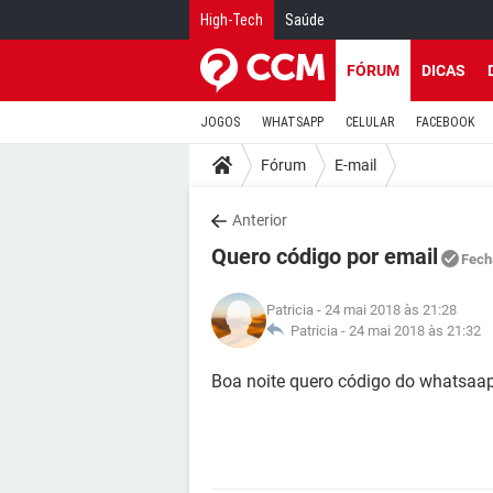
High-Tech
Saúde
FÓRUM
DICAS
JOGOS
WHATSAPP
CELULAR
FACEBOOK
Fórum
E-mail
Anterior
Quero código por email
Fech
Patricia
- 24 mai 2018 às 21:28
Patricia -
24 mai 2018 às 21:32
Boa noite quero código do whatsaap