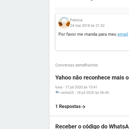
Patricia
24 mai 2018 às 21:32
Por favor me manda para meu
email
Conversas semelhantes
Yahoo não reconhece mais o
luna
-
17 jul 2020 às 15:41
ninha25
-
18 jul 2020 às 06:45
1 Respostas
Receber o código do WhatsA