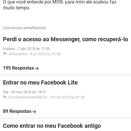
O que você entende por MSN: para mim ele acabou faz
muito tempo.
Conversas semelhantes
Perdi o acesso ao Messenger, como recuperá-lo
kailane
-
7 abr 2018 às 11:05
Alessandra
-
8 jul 2020 às 01:50
195 Respostas
Entrar no meu Facebook Lite
rita
-
30 mai 2018 às 14:31
Eronildoeronildonildo76
-
25 mai 2019 às 01:30
89 Respostas
Como entrar no meu Facebook antigo