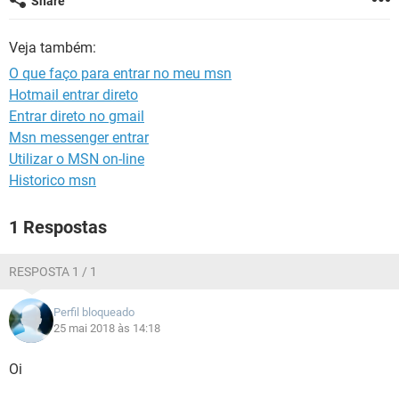
Share
GUIA DE COMPRAS
Veja também:
O que faço para entrar no meu msn
Hotmail entrar direto
Entrar direto no gmail
Msn messenger entrar
Utilizar o MSN on-line
Historico msn
1 Respostas
RESPOSTA 1 / 1
Perfil bloqueado
25 mai 2018 às 14:18
Oi