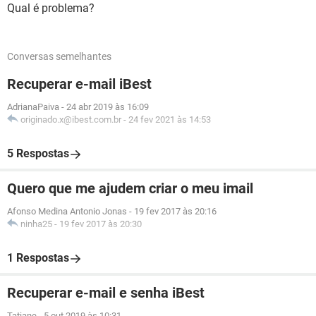
Qual é problema?
Conversas semelhantes
Recuperar e-mail iBest
AdrianaPaiva
-
24 abr 2019 às 16:09
originado.x@ibest.com.br
-
24 fev 2021 às 14:53
5 Respostas
Quero que me ajudem criar o meu imail
Afonso Medina Antonio Jonas
-
19 fev 2017 às 20:16
ninha25
-
19 fev 2017 às 20:30
1 Respostas
Recuperar e-mail e senha iBest
Tatiane
-
5 out 2019 às 10:31