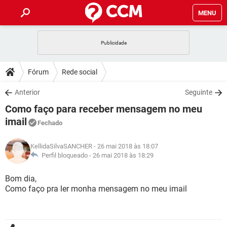
MENU
INÍCIO
JOGOS
WHATSAPP
DICAS
Fórum
Rede social
CELULAR
FACEBOOK
JOGOS
WHATSAPP
DOWNLOADS
Anterior
Seguinte
OUTLOOK
EXCEL
CELULAR
FACEBOOK
Como faço para receber mensagem no meu
INSTAGRAM
JOGOS
GMAIL
WHATSAPP
FÓRUM
OUTLOOK
EXCEL
imail
Fechado
GUIA DE COMPRAS
CELULAR
FACEBOOK
INSTAGRAM
JOGOS
GMAIL
WHATSAPP
GLOSSÁRIO
OUTLOOK
EXCEL
KellidaSilvaSANCHER
- 26 mai 2018 às 18:07
GUIA DE COMPRAS
CELULAR
FACEBOOK
Perfil bloqueado -
26 mai 2018 às 18:29
INSTAGRAM
JOGOS
GMAIL
WHATSAPP
OUTLOOK
EXCEL
Bom dia,
GUIA DE COMPRAS
CELULAR
FACEBOOK
INSTAGRAM
GMAIL
Como faço pra ler monha mensagem no meu imail
OUTLOOK
EXCEL
GUIA DE COMPRAS
INSTAGRAM
GMAIL