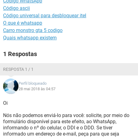
Código WhatsApp
GUIA DE COMPRAS
Código ascii
Código universal para desbloquear itel
O que é whatsapp
Carro monstro gta 5 codigo
Quais whatsapp existem
1 Respostas
RESPOSTA 1 / 1
Perfil bloqueado
28 mai 2018 às 04:57
Oi
Nós não podemos enviá-lo para você: solicite, por meio do
formulário disponível para este efeito, ao WhatsApp,
informando o nº do celular, o DDI e o DDD. Se tiver
informado um endereço de e-mail, peça para que seja