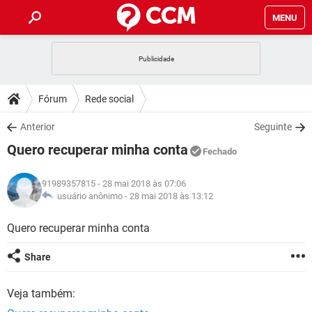
MENU
INÍCIO
JOGOS
WHATSAPP
DICAS
Fórum
Rede social
CELULAR
FACEBOOK
JOGOS
WHATSAPP
DOWNLOADS
Anterior
Seguinte
OUTLOOK
EXCEL
CELULAR
FACEBOOK
Quero recuperar minha conta
INSTAGRAM
JOGOS
GMAIL
WHATSAPP
Fechado
FÓRUM
OUTLOOK
EXCEL
GUIA DE COMPRAS
CELULAR
FACEBOOK
91989357815
- 28 mai 2018 às 07:06
INSTAGRAM
JOGOS
GMAIL
WHATSAPP
GLOSSÁRIO
usuário anônimo -
28 mai 2018 às 13:12
OUTLOOK
EXCEL
GUIA DE COMPRAS
CELULAR
FACEBOOK
INSTAGRAM
JOGOS
GMAIL
WHATSAPP
Quero recuperar minha conta
OUTLOOK
EXCEL
GUIA DE COMPRAS
CELULAR
FACEBOOK
Share
INSTAGRAM
GMAIL
OUTLOOK
EXCEL
GUIA DE COMPRAS
Veja também:
INSTAGRAM
GMAIL