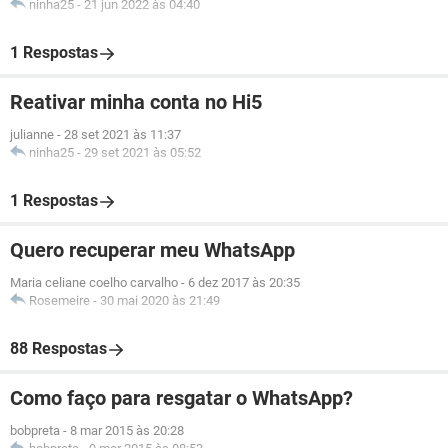
ninha25
-
21 jun 2022 às 04:40
1 Respostas
Reativar minha conta no Hi5
julianne
-
28 set 2021 às 11:37
ninha25
-
29 set 2021 às 05:52
1 Respostas
Quero recuperar meu WhatsApp
Maria celiane coelho carvalho
-
6 dez 2017 às 20:35
Rosemeire
-
30 mai 2020 às 21:49
88 Respostas
Como faço para resgatar o WhatsApp?
bobpreta
-
8 mar 2015 às 20:28