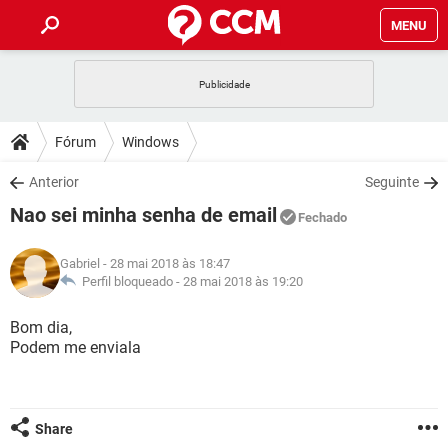
MENU
INÍCIO
JOGOS
WHATSAPP
DICAS
Fórum
Windows
CELULAR
FACEBOOK
JOGOS
WHATSAPP
DOWNLOADS
Anterior
Seguinte
OUTLOOK
EXCEL
CELULAR
FACEBOOK
Nao sei minha senha de email
INSTAGRAM
JOGOS
GMAIL
WHATSAPP
Fechado
FÓRUM
OUTLOOK
EXCEL
GUIA DE COMPRAS
CELULAR
FACEBOOK
Gabriel
- 28 mai 2018 às 18:47
INSTAGRAM
JOGOS
GMAIL
WHATSAPP
GLOSSÁRIO
Perfil bloqueado -
28 mai 2018 às 19:20
OUTLOOK
EXCEL
GUIA DE COMPRAS
CELULAR
FACEBOOK
INSTAGRAM
JOGOS
GMAIL
WHATSAPP
Bom dia,
OUTLOOK
EXCEL
Podem me enviala
GUIA DE COMPRAS
CELULAR
FACEBOOK
INSTAGRAM
GMAIL
OUTLOOK
EXCEL
GUIA DE COMPRAS
INSTAGRAM
GMAIL
Share