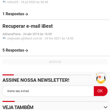
ninha25
-
18 jul 2020 às 06:45
1 Respostas
Recuperar e-mail iBest
AdrianaPaiva
-
24 abr 2019 às 16:09
originado.x@ibest.com.br
-
24 fev 2021 às 14:53
5 Respostas
ASSINE NOSSA NEWSLETTER!
VEJA TAMBÉM