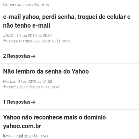
Conversas semelhantes
e-mail yahoo, perdi senha, troquei de celular e
não tenho e-mail
JOAO
-
14 jun 2015 às 20:54
Rose Martins
-
25 jun 2016 às 00:16
2 Respostas
Não lembro da senha do Yahoo
Mariza
-
4 fev 2019 às 21:53
ninha25
-
5 fev 2019 às 04:45
1 Respostas
Yahoo não reconhece mais o domínio
yahoo.com.br
luna
-
17 jul 2020 às 15:41