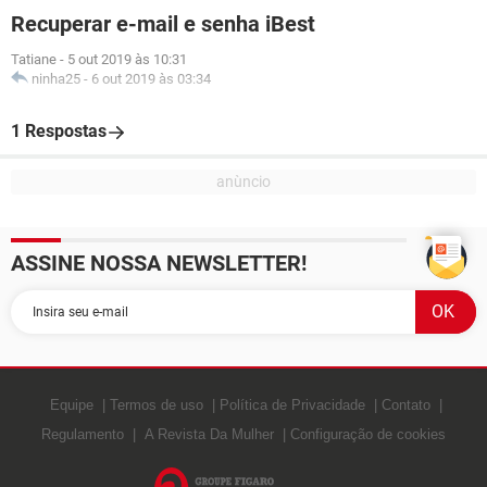
Recuperar e-mail e senha iBest
Tatiane
-
5 out 2019 às 10:31
ninha25
-
6 out 2019 às 03:34
1 Respostas
ASSINE NOSSA NEWSLETTER!
Equipe
Termos de uso
Política de Privacidade
Contato
Regulamento
A Revista Da Mulher
Configuração de cookies