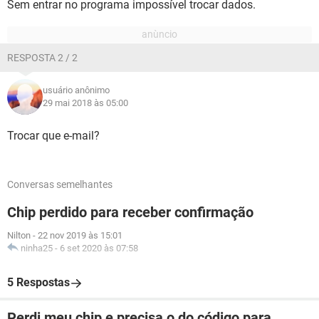
Sem entrar no programa impossível trocar dados.
RESPOSTA 2 / 2
usuário anônimo
29 mai 2018 às 05:00
Trocar que e-mail?
Conversas semelhantes
Chip perdido para receber confirmação
Nilton
-
22 nov 2019 às 15:01
ninha25
-
6 set 2020 às 07:58
5 Respostas
Perdi meu chip e precisa o do código para