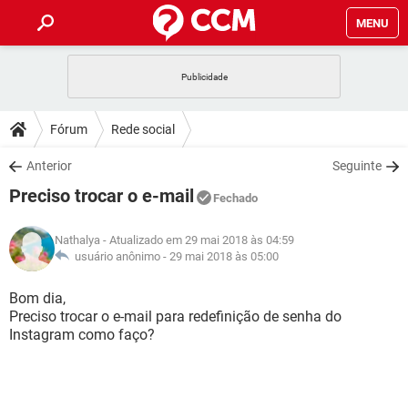
MENU
INÍCIO
JOGOS
WHATSAPP
DICAS
Fórum
Rede social
CELULAR
FACEBOOK
JOGOS
WHATSAPP
DOWNLOADS
Anterior
Seguinte
OUTLOOK
EXCEL
CELULAR
FACEBOOK
Preciso trocar o e-mail
INSTAGRAM
JOGOS
GMAIL
WHATSAPP
Fechado
FÓRUM
OUTLOOK
EXCEL
GUIA DE COMPRAS
CELULAR
FACEBOOK
Nathalya
- Atualizado em 29 mai 2018 às 04:59
INSTAGRAM
JOGOS
GMAIL
WHATSAPP
GLOSSÁRIO
usuário anônimo -
29 mai 2018 às 05:00
OUTLOOK
EXCEL
GUIA DE COMPRAS
CELULAR
FACEBOOK
INSTAGRAM
JOGOS
GMAIL
WHATSAPP
Bom dia,
OUTLOOK
EXCEL
Preciso trocar o e-mail para redefinição de senha do
GUIA DE COMPRAS
CELULAR
FACEBOOK
Instagram como faço?
INSTAGRAM
GMAIL
OUTLOOK
EXCEL
GUIA DE COMPRAS
INSTAGRAM
GMAIL