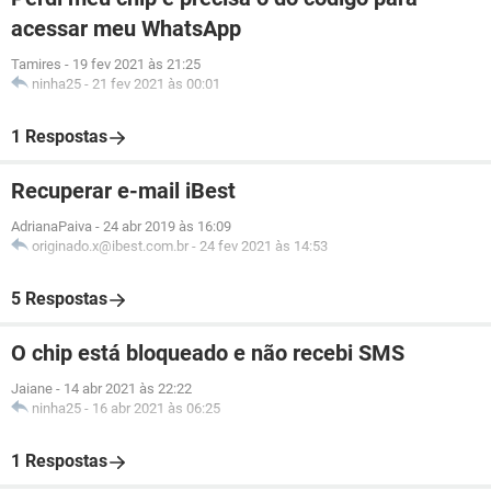
acessar meu WhatsApp
Tamires
-
19 fev 2021 às 21:25
ninha25
-
21 fev 2021 às 00:01
1 Respostas
Recuperar e-mail iBest
AdrianaPaiva
-
24 abr 2019 às 16:09
originado.x@ibest.com.br
-
24 fev 2021 às 14:53
5 Respostas
O chip está bloqueado e não recebi SMS
Jaiane
-
14 abr 2021 às 22:22
ninha25
-
16 abr 2021 às 06:25
1 Respostas