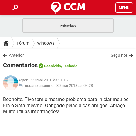
MENU
INÍCIO
JOGOS
WHATSAPP
DICAS
Fórum
Windows
CELULAR
FACEBOOK
JOGOS
WHATSAPP
DOWNLOADS
Anterior
Seguinte
OUTLOOK
EXCEL
CELULAR
FACEBOOK
Comentários
INSTAGRAM
JOGOS
GMAIL
WHATSAPP
Resolvido
/Fechado
FÓRUM
OUTLOOK
EXCEL
GUIA DE COMPRAS
CELULAR
FACEBOOK
Agton
- 29 mai 2018 às 21:16
INSTAGRAM
JOGOS
GMAIL
WHATSAPP
GLOSSÁRIO
usuário anônimo -
30 mai 2018 às 04:28
OUTLOOK
EXCEL
GUIA DE COMPRAS
CELULAR
FACEBOOK
INSTAGRAM
JOGOS
GMAIL
WHATSAPP
Boanoite. Tive tbm o mesmo problema para iniciar meu pc.
OUTLOOK
EXCEL
Era o Sata mesmo. Obrigado pelas dicas amigos. Abraço.
GUIA DE COMPRAS
CELULAR
FACEBOOK
Muito útil as informações!
INSTAGRAM
GMAIL
OUTLOOK
EXCEL
GUIA DE COMPRAS
INSTAGRAM
GMAIL