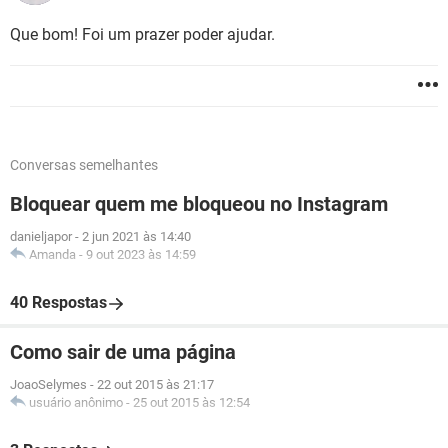
Que bom! Foi um prazer poder ajudar.
Conversas semelhantes
Bloquear quem me bloqueou no Instagram
danieljapor
-
2 jun 2021 às 14:40
Amanda
-
9 out 2023 às 14:59
40 Respostas
Como sair de uma página
JoaoSelymes
-
22 out 2015 às 21:17
usuário anônimo
-
25 out 2015 às 12:54