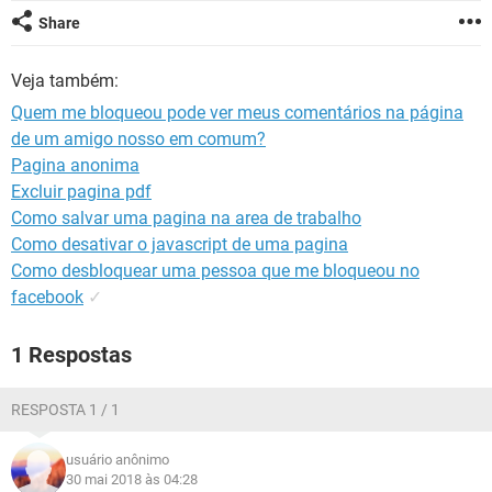
GUIA DE COMPRAS
Share
Veja também:
Quem me bloqueou pode ver meus comentários na página
de um amigo nosso em comum?
Pagina anonima
Excluir pagina pdf
Como salvar uma pagina na area de trabalho
Como desativar o javascript de uma pagina
Como desbloquear uma pessoa que me bloqueou no
facebook
✓
1 Respostas
RESPOSTA 1 / 1
usuário anônimo
30 mai 2018 às 04:28