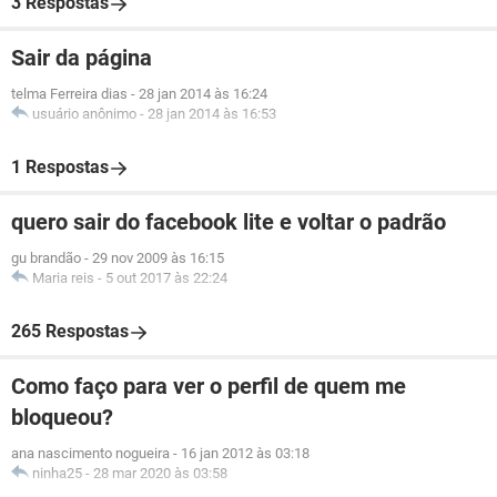
3 Respostas
Sair da página
telma Ferreira dias
-
28 jan 2014 às 16:24
usuário anônimo
-
28 jan 2014 às 16:53
1 Respostas
quero sair do facebook lite e voltar o padrão
gu brandão
-
29 nov 2009 às 16:15
Maria reis
-
5 out 2017 às 22:24
265 Respostas
Como faço para ver o perfil de quem me
bloqueou?
ana nascimento nogueira
-
16 jan 2012 às 03:18
ninha25
-
28 mar 2020 às 03:58