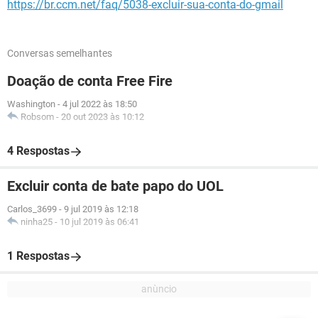
https://br.ccm.net/faq/5038-excluir-sua-conta-do-gmail
Conversas semelhantes
Doação de conta Free Fire
Washington
-
4 jul 2022 às 18:50
Robsom
-
20 out 2023 às 10:12
4 Respostas
Excluir conta de bate papo do UOL
Carlos_3699
-
9 jul 2019 às 12:18
ninha25
-
10 jul 2019 às 06:41
1 Respostas