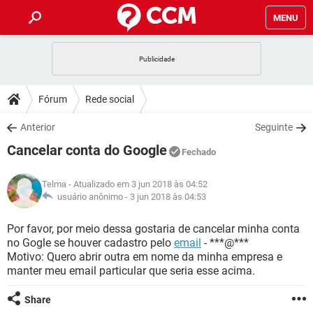
MENU
INÍCIO
JOGOS
WHATSAPP
DICAS
Fórum
Rede social
CELULAR
FACEBOOK
JOGOS
WHATSAPP
DOWNLOADS
Anterior
Seguinte
OUTLOOK
EXCEL
CELULAR
FACEBOOK
Cancelar conta do Google
INSTAGRAM
JOGOS
GMAIL
WHATSAPP
Fechado
FÓRUM
OUTLOOK
EXCEL
GUIA DE COMPRAS
CELULAR
FACEBOOK
Telma
- Atualizado em 3 jun 2018 às 04:52
INSTAGRAM
JOGOS
GMAIL
WHATSAPP
GLOSSÁRIO
usuário anônimo -
3 jun 2018 às 04:53
OUTLOOK
EXCEL
GUIA DE COMPRAS
CELULAR
FACEBOOK
INSTAGRAM
JOGOS
GMAIL
WHATSAPP
Por favor, por meio dessa gostaria de cancelar minha conta
OUTLOOK
EXCEL
no Gogle se houver cadastro pelo
email
- ***@***
GUIA DE COMPRAS
CELULAR
FACEBOOK
Motivo: Quero abrir outra em nome da minha empresa e
INSTAGRAM
GMAIL
manter meu email particular que seria esse acima.
OUTLOOK
EXCEL
GUIA DE COMPRAS
INSTAGRAM
GMAIL
Share