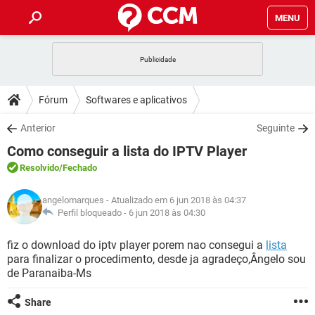
MENU
INÍCIO
JOGOS
WHATSAPP
DICAS
Fórum
Softwares e aplicativos
CELULAR
FACEBOOK
JOGOS
WHATSAPP
DOWNLOADS
Anterior
Seguinte
OUTLOOK
EXCEL
CELULAR
FACEBOOK
Como conseguir a lista do IPTV Player
INSTAGRAM
JOGOS
GMAIL
WHATSAPP
FÓRUM
OUTLOOK
EXCEL
Resolvido
/Fechado
GUIA DE COMPRAS
CELULAR
FACEBOOK
INSTAGRAM
JOGOS
GMAIL
WHATSAPP
GLOSSÁRIO
OUTLOOK
angelomarques
- Atualizado em 6 jun 2018 às 04:37
EXCEL
GUIA DE COMPRAS
CELULAR
FACEBOOK
Perfil bloqueado -
6 jun 2018 às 04:30
INSTAGRAM
JOGOS
GMAIL
WHATSAPP
OUTLOOK
EXCEL
fiz o download do iptv player porem nao consegui a
lista
GUIA DE COMPRAS
CELULAR
FACEBOOK
para finalizar o procedimento, desde ja agradeço,Ângelo sou
INSTAGRAM
GMAIL
de Paranaiba-Ms
OUTLOOK
EXCEL
GUIA DE COMPRAS
INSTAGRAM
GMAIL
Share