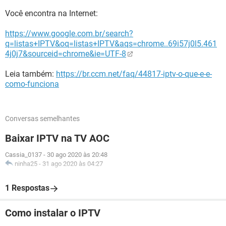
Você encontra na Internet:
https://www.google.com.br/search?
q=listas+IPTV&oq=listas+IPTV&aqs=chrome..69i57j0l5.461
4j0j7&sourceid=chrome&ie=UTF-8
Leia também:
https://br.ccm.net/faq/44817-iptv-o-que-e-e-
como-funciona
Conversas semelhantes
Baixar IPTV na TV AOC
Cassia_0137
-
30 ago 2020 às 20:48
ninha25
-
31 ago 2020 às 04:27
1 Respostas
Como instalar o IPTV