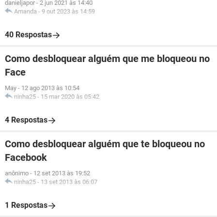
danieljapor
-
2 jun 2021 às 14:40
Amanda
-
9 out 2023 às 14:59
40 Respostas
Como desbloquear alguém que me bloqueou no
Face
May
-
12 ago 2013 às 10:54
ninha25
-
15 mar 2020 às 05:42
4 Respostas
Como desbloquear alguém que te bloqueou no
Facebook
anônimo
-
12 set 2013 às 19:52
ninha25
-
13 set 2013 às 06:07
1 Respostas