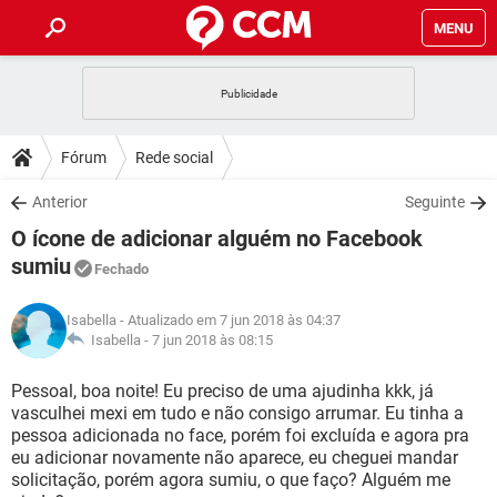
MENU
INÍCIO
JOGOS
WHATSAPP
DICAS
Fórum
Rede social
CELULAR
FACEBOOK
JOGOS
WHATSAPP
DOWNLOADS
Anterior
Seguinte
OUTLOOK
EXCEL
CELULAR
FACEBOOK
O ícone de adicionar alguém no Facebook
INSTAGRAM
JOGOS
GMAIL
WHATSAPP
FÓRUM
OUTLOOK
EXCEL
sumiu
Fechado
GUIA DE COMPRAS
CELULAR
FACEBOOK
INSTAGRAM
JOGOS
GMAIL
WHATSAPP
GLOSSÁRIO
OUTLOOK
EXCEL
Isabella
- Atualizado em 7 jun 2018 às 04:37
GUIA DE COMPRAS
CELULAR
FACEBOOK
Isabella -
7 jun 2018 às 08:15
INSTAGRAM
JOGOS
GMAIL
WHATSAPP
OUTLOOK
EXCEL
Pessoal, boa noite! Eu preciso de uma ajudinha kkk, já
GUIA DE COMPRAS
CELULAR
FACEBOOK
INSTAGRAM
GMAIL
vasculhei mexi em tudo e não consigo arrumar. Eu tinha a
OUTLOOK
EXCEL
pessoa adicionada no face, porém foi excluída e agora pra
GUIA DE COMPRAS
eu adicionar novamente não aparece, eu cheguei mandar
INSTAGRAM
GMAIL
solicitação, porém agora sumiu, o que faço? Alguém me