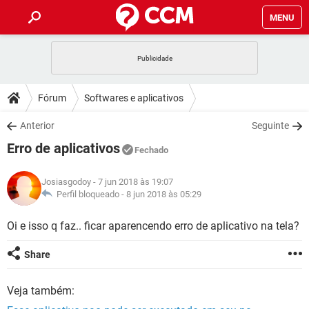
MENU
INÍCIO
JOGOS
WHATSAPP
DICAS
Fórum
Softwares e aplicativos
CELULAR
FACEBOOK
JOGOS
WHATSAPP
DOWNLOADS
Anterior
Seguinte
OUTLOOK
EXCEL
CELULAR
FACEBOOK
Erro de aplicativos
INSTAGRAM
JOGOS
GMAIL
WHATSAPP
Fechado
FÓRUM
OUTLOOK
EXCEL
GUIA DE COMPRAS
CELULAR
FACEBOOK
Josiasgodoy
- 7 jun 2018 às 19:07
INSTAGRAM
JOGOS
GMAIL
WHATSAPP
GLOSSÁRIO
Perfil bloqueado -
8 jun 2018 às 05:29
OUTLOOK
EXCEL
GUIA DE COMPRAS
CELULAR
FACEBOOK
INSTAGRAM
JOGOS
GMAIL
WHATSAPP
Oi e isso q faz.. ficar aparencendo erro de aplicativo na tela?
OUTLOOK
EXCEL
GUIA DE COMPRAS
CELULAR
FACEBOOK
Share
INSTAGRAM
GMAIL
OUTLOOK
EXCEL
GUIA DE COMPRAS
Veja também:
INSTAGRAM
GMAIL