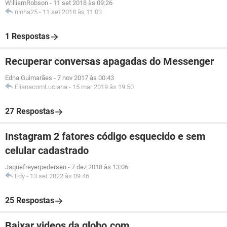
WilliamRobson
-
11 set 2018 às 09:26
ninha25
-
11 set 2018 às 11:03
1 Respostas
Recuperar conversas apagadas do Messenger
Edna Guimarães
-
7 nov 2017 às 00:43
ElianacomLuciana
-
15 mar 2019 às 19:50
27 Respostas
Instagram 2 fatores código esquecido e sem
celular cadastrado
Jaquefreyerpedersen
-
7 dez 2018 às 13:06
Edy
-
13 set 2022 às 09:46
25 Respostas
Baixar videos da globo.com