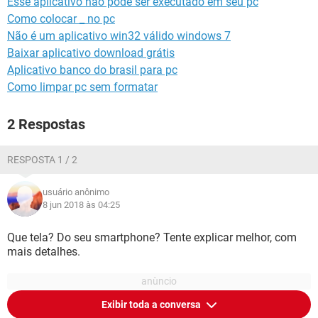
Esse aplicativo nao pode ser executado em seu pc
GUIA DE COMPRAS
Como colocar _ no pc
Não é um aplicativo win32 válido windows 7
Baixar aplicativo download grátis
Aplicativo banco do brasil para pc
Como limpar pc sem formatar
2 Respostas
RESPOSTA 1 / 2
usuário anônimo
8 jun 2018 às 04:25
Que tela? Do seu smartphone? Tente explicar melhor, com
mais detalhes.
Exibir toda a conversa