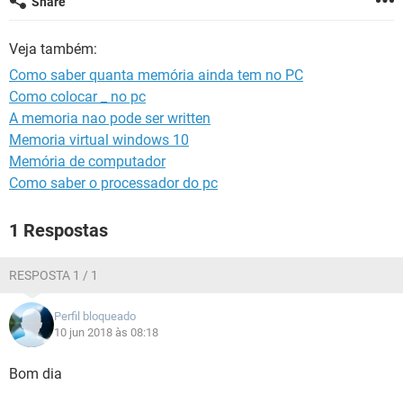
Share
GUIA DE COMPRAS
Veja também:
Como saber quanta memória ainda tem no PC
Como colocar _ no pc
A memoria nao pode ser written
Memoria virtual windows 10
Memória de computador
Como saber o processador do pc
1 Respostas
RESPOSTA 1 / 1
Perfil bloqueado
10 jun 2018 às 08:18
Bom dia