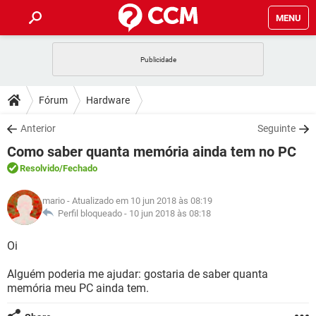
MENU
INÍCIO
JOGOS
WHATSAPP
DICAS
Fórum
Hardware
CELULAR
FACEBOOK
JOGOS
WHATSAPP
DOWNLOADS
Anterior
Seguinte
OUTLOOK
EXCEL
CELULAR
FACEBOOK
Como saber quanta memória ainda tem no PC
INSTAGRAM
JOGOS
GMAIL
WHATSAPP
FÓRUM
OUTLOOK
EXCEL
Resolvido
/Fechado
GUIA DE COMPRAS
CELULAR
FACEBOOK
INSTAGRAM
JOGOS
GMAIL
WHATSAPP
GLOSSÁRIO
OUTLOOK
mario
- Atualizado em 10 jun 2018 às 08:19
EXCEL
GUIA DE COMPRAS
CELULAR
FACEBOOK
Perfil bloqueado -
10 jun 2018 às 08:18
INSTAGRAM
JOGOS
GMAIL
WHATSAPP
OUTLOOK
EXCEL
Oi
GUIA DE COMPRAS
CELULAR
FACEBOOK
INSTAGRAM
GMAIL
Alguém poderia me ajudar: gostaria de saber quanta
OUTLOOK
EXCEL
GUIA DE COMPRAS
memória meu PC ainda tem.
INSTAGRAM
GMAIL