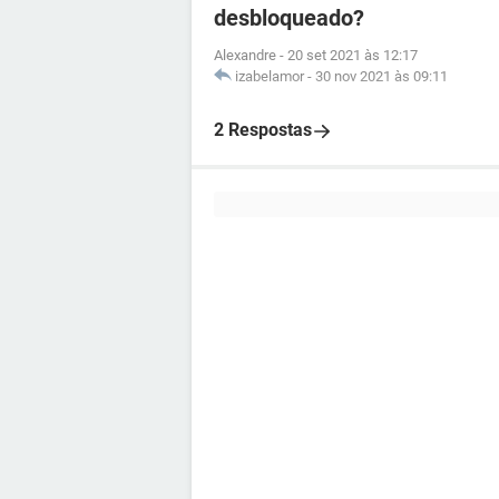
desbloqueado?
Alexandre
-
20 set 2021 às 12:17
izabelamor
-
30 nov 2021 às 09:11
2 Respostas