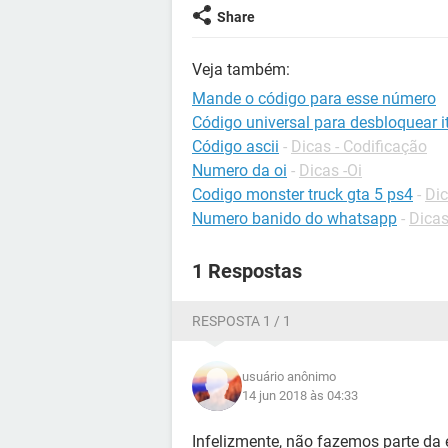
Share
Veja também:
Mande o código para esse número
Código universal para desbloquear it
Código ascii
-
Dicas - Codificação
Numero da oi
-
Dicas -Oi
Codigo monster truck gta 5 ps4
-
Dic
Numero banido do whatsapp
-
Dica
1 Respostas
RESPOSTA 1 / 1
usuário anônimo
14 jun 2018 às 04:33
Infelizmente, não fazemos parte da