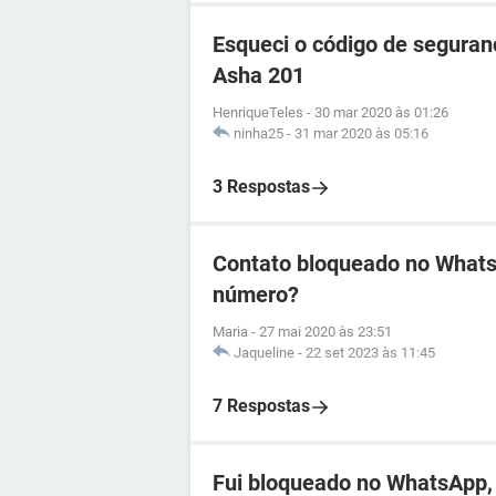
Esqueci o código de seguran
Asha 201
HenriqueTeles
-
30 mar 2020 às 01:26
ninha25
-
31 mar 2020 às 05:16
3 Respostas
Contato bloqueado no WhatsA
número?
Maria
-
27 mai 2020 às 23:51
Jaqueline
-
22 set 2023 às 11:45
7 Respostas
Fui bloqueado no WhatsApp, 