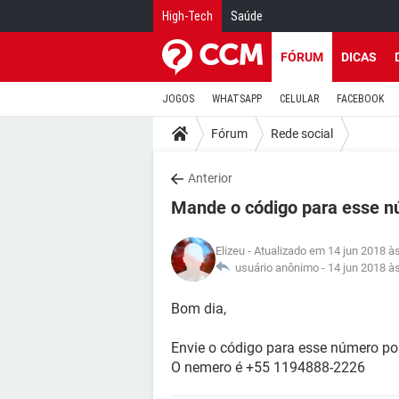
High-Tech
Saúde
FÓRUM
DICAS
JOGOS
WHATSAPP
CELULAR
FACEBOOK
Fórum
Rede social
Anterior
Mande o código para esse 
Elizeu
- Atualizado em 14 jun 2018 à
usuário anônimo -
14 jun 2018 à
Bom dia,
Envie o código para esse número por
O nemero é +55 1194888-2226