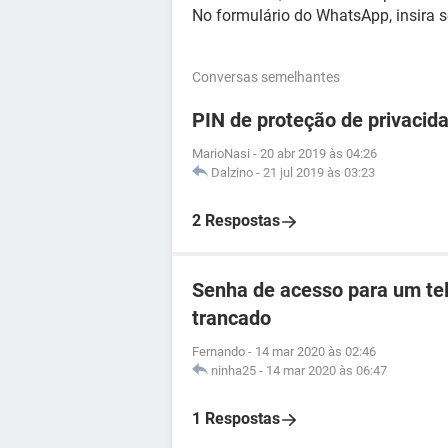
No formulário do WhatsApp, insira 
Conversas semelhantes
PIN de proteção de privacida
MarioNasi
-
20 abr 2019 às 04:26
Dalzino
-
21 jul 2019 às 03:23
2 Respostas
Senha de acesso para um tel
trancado
Fernando
-
14 mar 2020 às 02:46
ninha25
-
14 mar 2020 às 06:47
1 Respostas