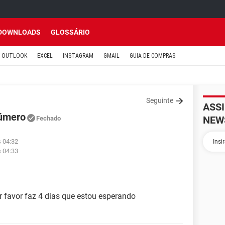
DOWNLOADS
GLOSSÁRIO
OUTLOOK
EXCEL
INSTAGRAM
GMAIL
GUIA DE COMPRAS
Seguinte
ASS
número
NEW
Fechado
s 04:32
s 04:33
 favor faz 4 dias que estou esperando