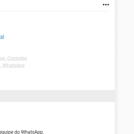
el
-
as -Consoles
s -WhatsApp
 equipe do WhatsApp.