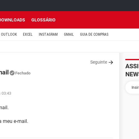
DOWNLOADS
GLOSSÁRIO
OUTLOOK
EXCEL
INSTAGRAM
GMAIL
GUIA DE COMPRAS
Seguinte
ASS
ail
NEW
Fechado
s 03:43
mail.
a meu e-mail.