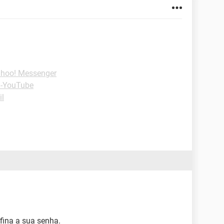
ahoo! Messenger
 -YouTube
il
efina a sua senha.