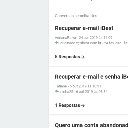
Conversas semelhantes
Recuperar e-mail iBest
AdrianaPaiva
-
24 abr 2019 às 16:09
originado.x@ibest.com.br
-
24 fev 2021 às
5 Respostas
Recuperar e-mail e senha iB
Tatiane
-
5 out 2019 às 10:31
ninha25
-
6 out 2019 às 03:34
1 Respostas
Quero uma conta abandonad