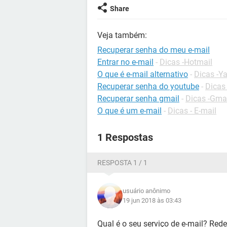
Share
Veja também:
Recuperar senha do meu e-mail
Entrar no e-mail
-
Dicas -Hotmail
O que é e-mail alternativo
-
Dicas -Y
Recuperar senha do youtube
-
Dicas
Recuperar senha gmail
-
Dicas -Gma
O que é um e-mail
-
Dicas - E-mail
1 Respostas
RESPOSTA 1 / 1
usuário anônimo
19 jun 2018 às 03:43
Qual é o seu serviço de e-mail? Red