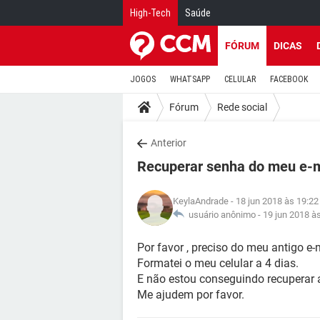
High-Tech
Saúde
FÓRUM
DICAS
JOGOS
WHATSAPP
CELULAR
FACEBOOK
Fórum
Rede social
Anterior
Recuperar senha do meu e-m
KeylaAndrade
- 18 jun 2018 às 19:22
usuário anônimo -
19 jun 2018 à
Por favor , preciso do meu antigo e-
Formatei o meu celular a 4 dias.
E não estou conseguindo recuperar 
Me ajudem por favor.