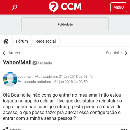
MENU
INÍCIO
JOGOS
WHATSAPP
DICAS
Fórum
Rede social
CELULAR
FACEBOOK
JOGOS
WHATSAPP
DOWNLOADS
Anterior
Seguinte
OUTLOOK
EXCEL
CELULAR
FACEBOOK
Yahoo!Mail
INSTAGRAM
JOGOS
GMAIL
WHATSAPP
Fechado
FÓRUM
OUTLOOK
EXCEL
GUIA DE COMPRAS
CELULAR
FACEBOOK
Josemar
- Atualizado em 21 jun 2018 às 03:49
INSTAGRAM
JOGOS
GMAIL
WHATSAPP
GLOSSÁRIO
usuário anônimo -
21 jun 2018 às 03:50
OUTLOOK
EXCEL
GUIA DE COMPRAS
CELULAR
FACEBOOK
INSTAGRAM
JOGOS
GMAIL
WHATSAPP
Olá Boa noite, não consigo entrar no meu email não estou
OUTLOOK
EXCEL
logada no app do celular. Tive que desistalar e reinstalar o
GUIA DE COMPRAS
CELULAR
FACEBOOK
app e agora não consigo entrar pq esta pedido a chave de
INSTAGRAM
GMAIL
acesso, o que posso fazer pra alterar essa configuração e
OUTLOOK
EXCEL
GUIA DE COMPRAS
entrar com a minha senha pessoal?
INSTAGRAM
GMAIL