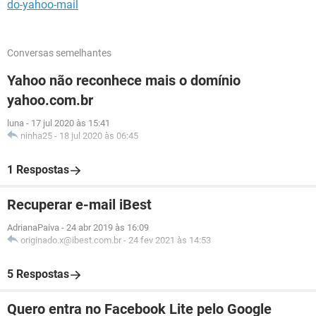
do-yahoo-mail
Conversas semelhantes
Yahoo não reconhece mais o domínio
yahoo.com.br
luna
-
17 jul 2020 às 15:41
ninha25
-
18 jul 2020 às 06:45
1 Respostas
Recuperar e-mail iBest
AdrianaPaiva
-
24 abr 2019 às 16:09
originado.x@ibest.com.br
-
24 fev 2021 às 14:53
5 Respostas
Quero entra no Facebook Lite pelo Google