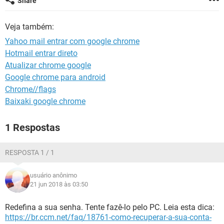
Share
GUIA DE COMPRAS
Veja também:
Yahoo mail entrar com google chrome
Hotmail entrar direto
Atualizar chrome google
Google chrome para android
Chrome//flags
Baixaki google chrome
1 Respostas
RESPOSTA 1 / 1
usuário anônimo
21 jun 2018 às 03:50
Redefina a sua senha. Tente fazê-lo pelo PC. Leia esta dica:
https://br.ccm.net/faq/18761-como-recuperar-a-sua-conta-