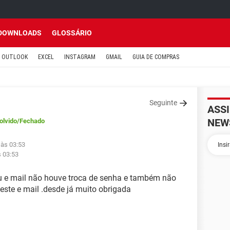
DOWNLOADS
GLOSSÁRIO
OUTLOOK
EXCEL
INSTAGRAM
GMAIL
GUIA DE COMPRAS
Seguinte
ASS
NEW
olvido
/Fechado
 às 03:53
s 03:53
u e mail não houve troca de senha e também não
deste e mail .desde já muito obrigada