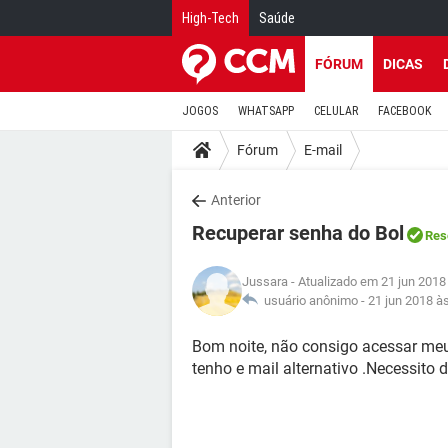
High-Tech
Saúde
FÓRUM
DICAS
JOGOS
WHATSAPP
CELULAR
FACEBOOK
Fórum
E-mail
Anterior
Recuperar senha do Bol
Res
Jussara
- Atualizado em 21 jun 2018
usuário anônimo -
21 jun 2018 à
Bom noite, não consigo acessar me
tenho e mail alternativo .Necessito 