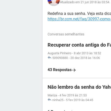
Atualizado em 21 jun 2018 às 03:54
Redefina a sua senha. Veja esta dica
https://br.ccm.net/faq/30997-como-
Conversas semelhantes
Recuperar conta antiga do 
Augusta Pinheiro
-
8 abr 2013 às 18:52
509090880
-
20 dez 2018 às 16:06
43 Respostas
Não lembro da senha do Ya
Mariza
-
4 fev 2019 às 21:53
ninha25
-
5 fev 2019 às 04:45