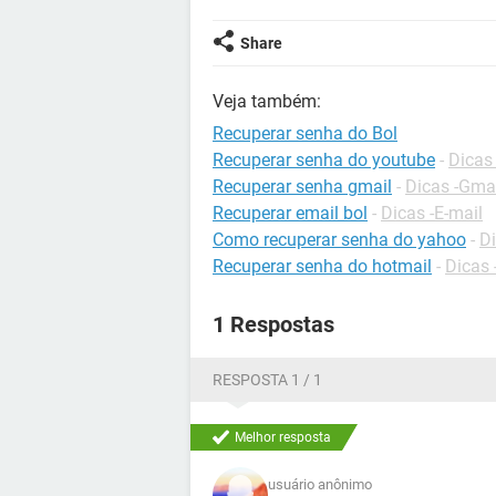
Share
Veja também:
Recuperar senha do Bol
Recuperar senha do youtube
-
Dicas
Recuperar senha gmail
-
Dicas -Gma
Recuperar email bol
-
Dicas -E-mail
Como recuperar senha do yahoo
-
Di
Recuperar senha do hotmail
-
Dicas 
1 Respostas
RESPOSTA 1 / 1
Melhor resposta
usuário anônimo