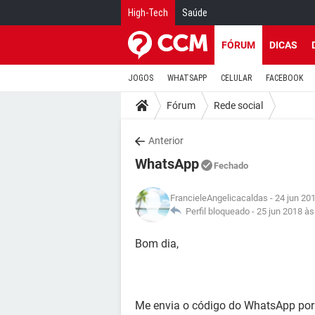
High-Tech
Saúde
FÓRUM
DICAS
JOGOS
WHATSAPP
CELULAR
FACEBOOK
Fórum
Rede social
Anterior
WhatsApp
Fechado
FrancieleAngelicacaldas
- 24 jun 20
Perfil bloqueado -
25 jun 2018 às
Bom dia,
Me envia o código do WhatsApp por