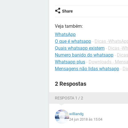
Share
Veja também:
WhatsApp
O que é whatsapp
-
Dicas -WhatsAp
Quais whatsapp existem
-
Dicas -W
Numero banido do whatsapp
-
Dica
Whatsapp plus
-
Downloads - Mensa
Mensagens não lidas whatsapp
-
Di
2 Respostas
RESPOSTA 1 / 2
williandg
24 jun 2018 às 15:04