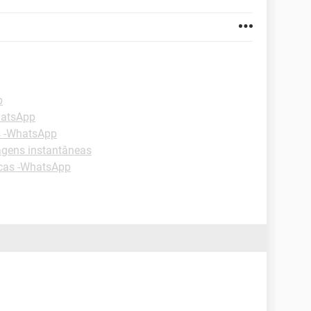
p
hatsApp
s -WhatsApp
gens instantâneas
cas -WhatsApp