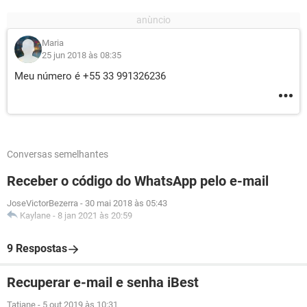
Maria
25 jun 2018 às 08:35
Meu número é +55 33 991326236
Conversas semelhantes
Receber o código do WhatsApp pelo e-mail
JoseVictorBezerra
-
30 mai 2018 às 05:43
Kaylane
-
8 jan 2021 às 20:59
9 Respostas
Recuperar e-mail e senha iBest
Tatiane
-
5 out 2019 às 10:31