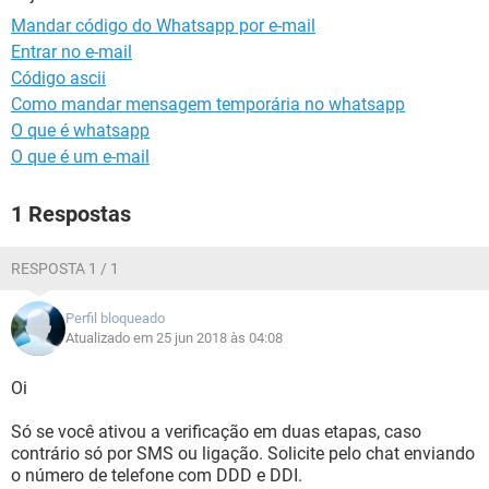
GUIA DE COMPRAS
Mandar código do Whatsapp por e-mail
Entrar no e-mail
Código ascii
Como mandar mensagem temporária no whatsapp
O que é whatsapp
O que é um e-mail
1 Respostas
RESPOSTA 1 / 1
Perfil bloqueado
Atualizado em 25 jun 2018 às 04:08
Oi
Só se você ativou a verificação em duas etapas, caso
contrário só por SMS ou ligação. Solicite pelo chat enviando
o número de telefone com DDD e DDI.