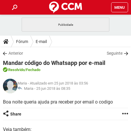
MENU
INÍCIO
JOGOS
WHATSAPP
DICAS
Fórum
E-mail
CELULAR
FACEBOOK
JOGOS
WHATSAPP
DOWNLOADS
Anterior
Seguinte
OUTLOOK
EXCEL
CELULAR
FACEBOOK
Mandar código do Whatsapp por e-mail
INSTAGRAM
JOGOS
GMAIL
WHATSAPP
FÓRUM
OUTLOOK
EXCEL
Resolvido
/Fechado
GUIA DE COMPRAS
CELULAR
FACEBOOK
INSTAGRAM
JOGOS
GMAIL
WHATSAPP
GLOSSÁRIO
OUTLOOK
Maria
- Atualizado em 25 jun 2018 às 03:56
EXCEL
GUIA DE COMPRAS
CELULAR
FACEBOOK
Maria -
25 jun 2018 às 08:35
INSTAGRAM
JOGOS
GMAIL
WHATSAPP
OUTLOOK
EXCEL
Boa noite queria ajuda pra receber por email o codigo
GUIA DE COMPRAS
CELULAR
FACEBOOK
INSTAGRAM
GMAIL
OUTLOOK
EXCEL
Share
GUIA DE COMPRAS
INSTAGRAM
GMAIL
Veja também: