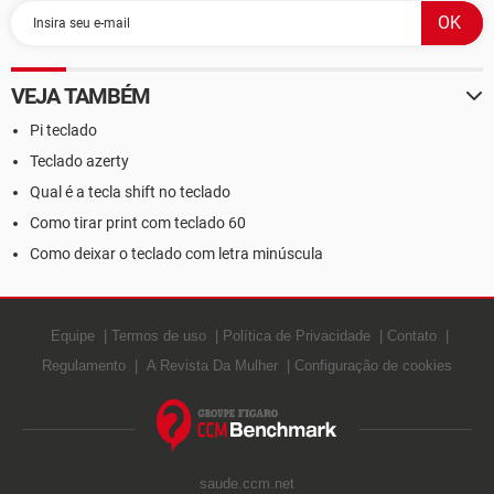
VEJA TAMBÉM
Pi teclado
Teclado azerty
Qual é a tecla shift no teclado
Como tirar print com teclado 60
Como deixar o teclado com letra minúscula
Equipe
Termos de uso
Política de Privacidade
Contato
Regulamento
A Revista Da Mulher
Configuração de cookies
saude.ccm.net