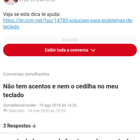
Veja se esta dica te ajuda:
https://br.ccm.net/faq/14785-solucoes-para-problemas-de-
teclado
Exibir toda a conversa
Conversas semelhantes
Não tem acentos e nem o cedilha no meu
teclado
SoniaMariaDunder
-
19 ago 2018 às 14:26
Marcello
-
18 mar 2020 às 19:33
3 Respostas