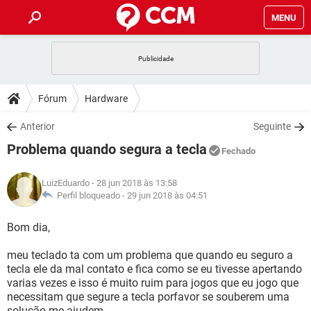
MENU
INÍCIO
JOGOS
WHATSAPP
DICAS
Fórum
Hardware
CELULAR
FACEBOOK
JOGOS
WHATSAPP
DOWNLOADS
Anterior
Seguinte
OUTLOOK
EXCEL
CELULAR
FACEBOOK
Problema quando segura a tecla
INSTAGRAM
JOGOS
GMAIL
WHATSAPP
Fechado
FÓRUM
OUTLOOK
EXCEL
GUIA DE COMPRAS
CELULAR
FACEBOOK
LuizEduardo
- 28 jun 2018 às 13:58
INSTAGRAM
JOGOS
GMAIL
WHATSAPP
GLOSSÁRIO
Perfil bloqueado -
29 jun 2018 às 04:51
OUTLOOK
EXCEL
GUIA DE COMPRAS
CELULAR
FACEBOOK
INSTAGRAM
JOGOS
GMAIL
WHATSAPP
Bom dia,
OUTLOOK
EXCEL
GUIA DE COMPRAS
CELULAR
FACEBOOK
meu teclado ta com um problema que quando eu seguro a
INSTAGRAM
GMAIL
tecla ele da mal contato e fica como se eu tivesse apertando
OUTLOOK
EXCEL
GUIA DE COMPRAS
varias vezes e isso é muito ruim para jogos que eu jogo que
INSTAGRAM
GMAIL
necessitam que segure a tecla porfavor se souberem uma
solução me ajudem