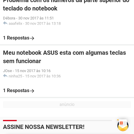
Problema com os números da parte superior do
teclado do notebook
Débora
-
30 nov 2017 às 11:51
aaafelix
-
30 nov 2017 às 13:18
1 Respostas
Meu notebook ASUS esta com algumas teclas
sem funcionar
JOse
-
15 nov 2017 às 10:16
ninha25
-
15 nov 2017 às 10:36
1 Respostas
ASSINE NOSSA NEWSLETTER!