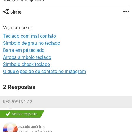
GUIA DE COMPRAS
Share
Veja também:
Teclado com mal contato
Símbolo de grau no teclado
Barra em pé teclado
Arroba simbolo teclado
Simbolo check teclado
O que é pedido de contato no instagram
2 Respostas
RESPOSTA 1 / 2
Melhor resposta
usuário anônimo
29 jun 2018 às 03:53