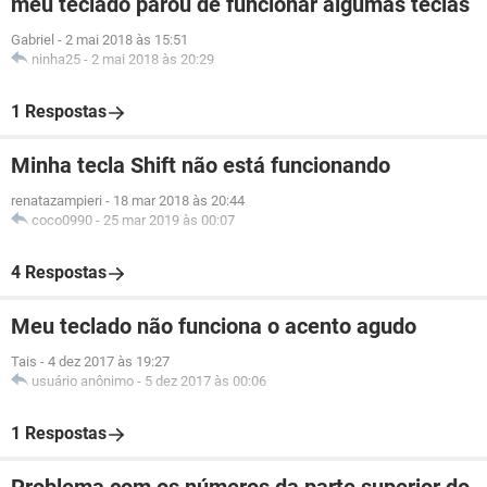
meu teclado parou de funcionar algumas teclas
Gabriel
-
2 mai 2018 às 15:51
ninha25
-
2 mai 2018 às 20:29
1 Respostas
Minha tecla Shift não está funcionando
renatazampieri
-
18 mar 2018 às 20:44
coco0990
-
25 mar 2019 às 00:07
4 Respostas
Meu teclado não funciona o acento agudo
Tais
-
4 dez 2017 às 19:27
usuário anônimo
-
5 dez 2017 às 00:06
1 Respostas