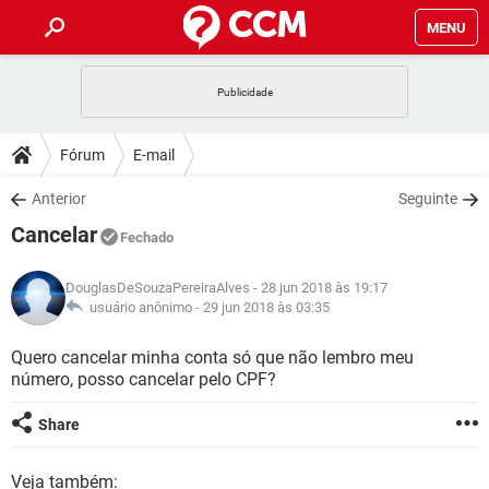
MENU
INÍCIO
JOGOS
WHATSAPP
DICAS
Fórum
E-mail
CELULAR
FACEBOOK
JOGOS
WHATSAPP
DOWNLOADS
Anterior
Seguinte
OUTLOOK
EXCEL
CELULAR
FACEBOOK
Cancelar
INSTAGRAM
JOGOS
GMAIL
WHATSAPP
Fechado
FÓRUM
OUTLOOK
EXCEL
GUIA DE COMPRAS
CELULAR
FACEBOOK
DouglasDeSouzaPereiraAlves
- 28 jun 2018 às 19:17
INSTAGRAM
JOGOS
GMAIL
WHATSAPP
GLOSSÁRIO
usuário anônimo -
29 jun 2018 às 03:35
OUTLOOK
EXCEL
GUIA DE COMPRAS
CELULAR
FACEBOOK
INSTAGRAM
JOGOS
GMAIL
WHATSAPP
Quero cancelar minha conta só que não lembro meu
OUTLOOK
EXCEL
número, posso cancelar pelo CPF?
GUIA DE COMPRAS
CELULAR
FACEBOOK
INSTAGRAM
GMAIL
OUTLOOK
EXCEL
Share
GUIA DE COMPRAS
INSTAGRAM
GMAIL
Veja também: