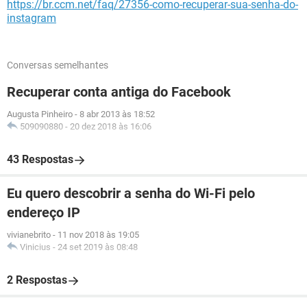
https://br.ccm.net/faq/27356-como-recuperar-sua-senha-do-
instagram
Conversas semelhantes
Recuperar conta antiga do Facebook
Augusta Pinheiro
-
8 abr 2013 às 18:52
509090880
-
20 dez 2018 às 16:06
43 Respostas
Eu quero descobrir a senha do Wi-Fi pelo
endereço IP
vivianebrito
-
11 nov 2018 às 19:05
Vinicius
-
24 set 2019 às 08:48
2 Respostas