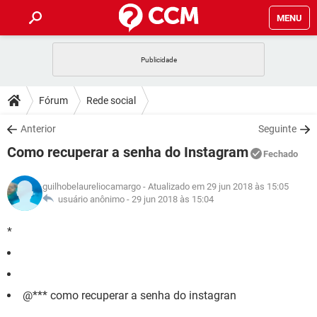
MENU
INÍCIO
JOGOS
WHATSAPP
DICAS
Fórum
Rede social
CELULAR
FACEBOOK
JOGOS
WHATSAPP
DOWNLOADS
Anterior
Seguinte
OUTLOOK
EXCEL
CELULAR
FACEBOOK
Como recuperar a senha do Instagram
INSTAGRAM
JOGOS
GMAIL
WHATSAPP
Fechado
FÓRUM
OUTLOOK
EXCEL
GUIA DE COMPRAS
CELULAR
FACEBOOK
guilhobelaureliocamargo
- Atualizado em 29 jun 2018 às 15:05
INSTAGRAM
JOGOS
GMAIL
WHATSAPP
GLOSSÁRIO
usuário anônimo -
29 jun 2018 às 15:04
OUTLOOK
EXCEL
GUIA DE COMPRAS
CELULAR
FACEBOOK
INSTAGRAM
JOGOS
GMAIL
WHATSAPP
*
OUTLOOK
EXCEL
GUIA DE COMPRAS
CELULAR
FACEBOOK
INSTAGRAM
GMAIL
OUTLOOK
EXCEL
GUIA DE COMPRAS
@*** como recuperar a senha do instagran
INSTAGRAM
GMAIL