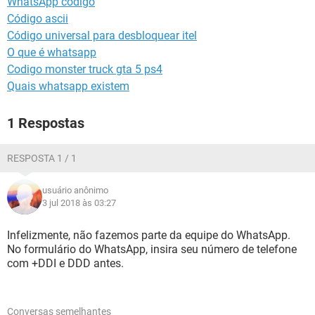
WhatsApp código
GUIA DE COMPRAS
Código ascii
Código universal para desbloquear itel
O que é whatsapp
Codigo monster truck gta 5 ps4
Quais whatsapp existem
1 Respostas
RESPOSTA 1 / 1
usuário anônimo
3 jul 2018 às 03:27
Infelizmente, não fazemos parte da equipe do WhatsApp.
No formulário do WhatsApp, insira seu número de telefone
com +DDI e DDD antes.
Conversas semelhantes