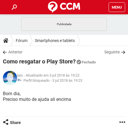
MENU
INÍCIO
JOGOS
WHATSAPP
DICAS
Fórum
Smartphones e tablets
CELULAR
FACEBOOK
JOGOS
WHATSAPP
DOWNLOADS
Anterior
Seguinte
OUTLOOK
EXCEL
CELULAR
FACEBOOK
Como resgatar o Play Store?
INSTAGRAM
JOGOS
GMAIL
WHATSAPP
Fechado
FÓRUM
OUTLOOK
EXCEL
GUIA DE COMPRAS
CELULAR
FACEBOOK
lais
- Atualizado em 3 jul 2018 às 19:22
INSTAGRAM
JOGOS
GMAIL
WHATSAPP
GLOSSÁRIO
Perfil bloqueado -
3 jul 2018 às 19:23
OUTLOOK
EXCEL
GUIA DE COMPRAS
CELULAR
FACEBOOK
INSTAGRAM
JOGOS
GMAIL
WHATSAPP
Bom dia,
OUTLOOK
EXCEL
Preciso muito de ajuda ali encima
GUIA DE COMPRAS
CELULAR
FACEBOOK
INSTAGRAM
GMAIL
OUTLOOK
EXCEL
GUIA DE COMPRAS
INSTAGRAM
GMAIL
Share