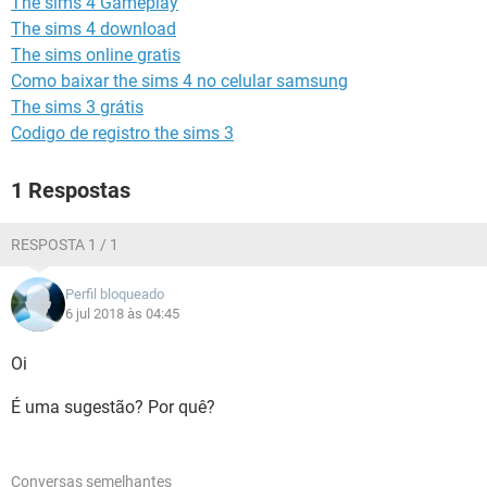
The sims 4 Gameplay
GUIA DE COMPRAS
The sims 4 download
The sims online gratis
Como baixar the sims 4 no celular samsung
The sims 3 grátis
Codigo de registro the sims 3
1 Respostas
RESPOSTA 1 / 1
Perfil bloqueado
6 jul 2018 às 04:45
Oi
É uma sugestão? Por quê?
Conversas semelhantes