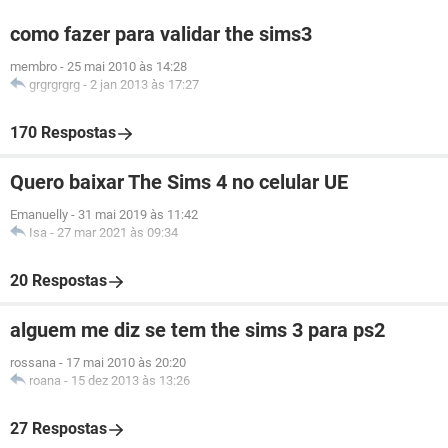
como fazer para validar the sims3
membro
-
25 mai 2010 às 14:28
grgrgrgrg
-
2 jan 2013 às 17:27
170 Respostas
Quero baixar The Sims 4 no celular UE
Emanuelly
-
31 mai 2019 às 11:42
Isa
-
27 mar 2021 às 09:34
20 Respostas
alguem me diz se tem the sims 3 para ps2
rossana
-
17 mai 2010 às 20:20
roana
-
15 dez 2013 às 13:26
27 Respostas