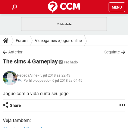
MENU
INÍCIO
JOGOS
WHATSAPP
DICAS
Fórum
Videogames e jogos online
CELULAR
FACEBOOK
JOGOS
WHATSAPP
DOWNLOADS
Anterior
Seguinte
OUTLOOK
EXCEL
CELULAR
FACEBOOK
The sims 4 Gameplay
INSTAGRAM
JOGOS
GMAIL
WHATSAPP
Fechado
FÓRUM
OUTLOOK
EXCEL
GUIA DE COMPRAS
CELULAR
FACEBOOK
RebecaAline
- 5 jul 2018 às 22:43
INSTAGRAM
JOGOS
GMAIL
WHATSAPP
GLOSSÁRIO
Perfil bloqueado -
6 jul 2018 às 04:45
OUTLOOK
EXCEL
GUIA DE COMPRAS
CELULAR
FACEBOOK
INSTAGRAM
JOGOS
GMAIL
WHATSAPP
Jogue com a vida curta seu jogo
OUTLOOK
EXCEL
GUIA DE COMPRAS
CELULAR
FACEBOOK
Share
INSTAGRAM
GMAIL
OUTLOOK
EXCEL
GUIA DE COMPRAS
Veja também:
INSTAGRAM
GMAIL