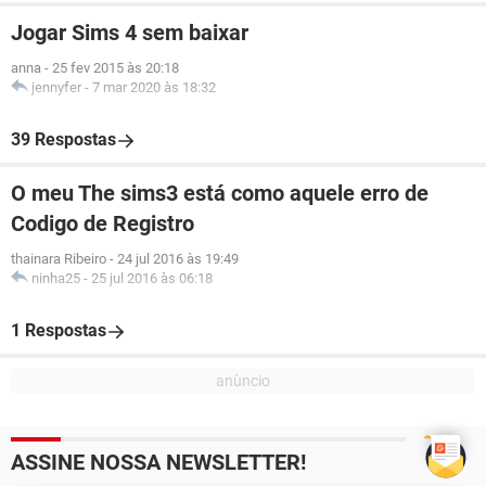
Jogar Sims 4 sem baixar
anna
-
25 fev 2015 às 20:18
jennyfer
-
7 mar 2020 às 18:32
39 Respostas
O meu The sims3 está como aquele erro de
Codigo de Registro
thainara Ribeiro
-
24 jul 2016 às 19:49
ninha25
-
25 jul 2016 às 06:18
1 Respostas
ASSINE NOSSA NEWSLETTER!