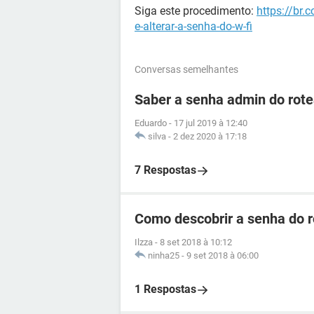
Siga este procedimento:
https://br.
e-alterar-a-senha-do-w-fi
Conversas semelhantes
Saber a senha admin do ro
Eduardo
-
17 jul 2019 à 12:40
silva
-
2 dez 2020 à 17:18
7 Respostas
Como descobrir a senha do 
Ilzza
-
8 set 2018 à 10:12
ninha25
-
9 set 2018 à 06:00
1 Respostas