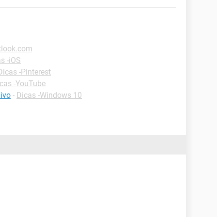
tlook.com
s -iOS
Dicas -Pinterest
cas -YouTube
ivo
-
Dicas -Windows 10