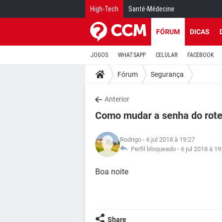
High-Tech
Santé-Médecine
FÓRUM
DICAS
JOGOS
WHATSAPP
CELULAR
FACEBOOK
Fórum
Segurança
Anterior
Como mudar a senha do rot
Rodrigo
- 6 jul 2018 à 19:27
Perfil bloqueado -
6 jul 2018 à 19
Boa noite
Share