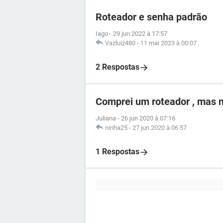
Roteador e senha padrão
Iago
-
29 jun 2022 à 17:57
Vazluiz480
-
11 mai 2023 à 00:07
2 Respostas
Comprei um roteador , mas n
Juliana
-
26 jun 2020 à 07:16
ninha25
-
27 jun 2020 à 06:57
1 Respostas