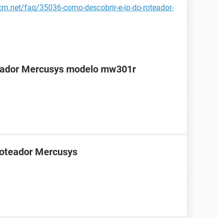
ccm.net/faq/35036-como-descobrir-e-ip-do-roteador-
teador Mercusys modelo mw301r
roteador Mercusys