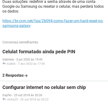
Duas soluções: redefinir a senha através de uma conta
Google ou Samsung ou resetar o celular, mas perderá todos
os dados:
https://br.ccm.net/faq/26094-como-fazer-um-hard-reset-no-
samsung-galaxy
Conversas semelhantes
Celulat formatado ainda pede PIN
Gabriela
-
3 jun 2020 às 19:45
Kalleb
-
7 dez 2022 às 17:59
2 Respostas
Configurar internet no celular sem chip
Dayfer
-
25 out 2018 às 20:26
ninha25
-
26 out 2018 às 04:22