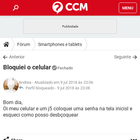
MENU
INÍCIO
JOGOS
WHATSAPP
DICAS
Fórum
Smartphones e tablets
CELULAR
FACEBOOK
JOGOS
WHATSAPP
DOWNLOADS
Anterior
Seguinte
OUTLOOK
EXCEL
CELULAR
FACEBOOK
Bloquiei o celular
INSTAGRAM
JOGOS
GMAIL
WHATSAPP
Fechado
FÓRUM
OUTLOOK
EXCEL
GUIA DE COMPRAS
CELULAR
FACEBOOK
Andrea
- Atualizado em 9 jul 2018 às 23:06
INSTAGRAM
JOGOS
GMAIL
WHATSAPP
GLOSSÁRIO
Perfil bloqueado -
9 jul 2018 às 23:08
OUTLOOK
EXCEL
GUIA DE COMPRAS
CELULAR
FACEBOOK
INSTAGRAM
JOGOS
GMAIL
WHATSAPP
Bom dia,
OUTLOOK
EXCEL
Oi meu celular e um j5 coloquei uma senha na tela inicisl e
GUIA DE COMPRAS
CELULAR
FACEBOOK
esqueci como posso desbçoquear
INSTAGRAM
GMAIL
OUTLOOK
EXCEL
GUIA DE COMPRAS
INSTAGRAM
GMAIL