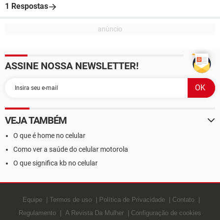
1 Respostas
ASSINE NOSSA NEWSLETTER!
VEJA TAMBÉM
O que é home no celular
Como ver a saúde do celular motorola
O que significa kb no celular
Equipe
Termos de uso
Política de Privacidade
Contato
Regulamento
A Revista Da Mulher
Configuração de cookies