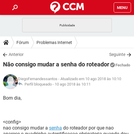
MENU
INÍCIO
JOGOS
WHATSAPP
DICAS
Fórum
Problemas Internet
CELULAR
FACEBOOK
JOGOS
WHATSAPP
DOWNLOADS
Anterior
Seguinte
OUTLOOK
EXCEL
CELULAR
FACEBOOK
Não consigo mudar a senha do roteador
INSTAGRAM
JOGOS
GMAIL
WHATSAPP
Fechado
FÓRUM
OUTLOOK
EXCEL
GUIA DE COMPRAS
CELULAR
FACEBOOK
DiegoFernandessantos
- Atualizado em 10 ago 2018 às 10:10
INSTAGRAM
JOGOS
GMAIL
WHATSAPP
GLOSSÁRIO
Perfil bloqueado -
10 ago 2018 às 10:11
OUTLOOK
EXCEL
GUIA DE COMPRAS
CELULAR
FACEBOOK
INSTAGRAM
JOGOS
GMAIL
WHATSAPP
Bom dia,
OUTLOOK
EXCEL
GUIA DE COMPRAS
CELULAR
FACEBOOK
INSTAGRAM
GMAIL
OUTLOOK
EXCEL
GUIA DE COMPRAS
<config>
INSTAGRAM
GMAIL
nao consigo mudar a
senha
do roteador por que nao
aparece o quadrinho autentificacao obrigatoria quando dou