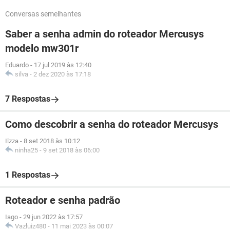
Conversas semelhantes
Saber a senha admin do roteador Mercusys
modelo mw301r
Eduardo
-
17 jul 2019 às 12:40
silva
-
2 dez 2020 às 17:18
7 Respostas
Como descobrir a senha do roteador Mercusys
Ilzza
-
8 set 2018 às 10:12
ninha25
-
9 set 2018 às 06:00
1 Respostas
Roteador e senha padrão
Iago
-
29 jun 2022 às 17:57
Vazluiz480
-
11 mai 2023 às 00:07