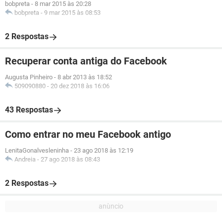
bobpreta
-
8 mar 2015 às 20:28
bobpreta
-
9 mar 2015 às 08:53
2 Respostas
Recuperar conta antiga do Facebook
Augusta Pinheiro
-
8 abr 2013 às 18:52
509090880
-
20 dez 2018 às 16:06
43 Respostas
Como entrar no meu Facebook antigo
LenitaGonalvesleninha
-
23 ago 2018 às 12:19
Andreia
-
27 ago 2018 às 08:43
2 Respostas