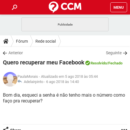
MENU
INÍCIO
JOGOS
WHATSAPP
DICAS
Fórum
Rede social
CELULAR
FACEBOOK
JOGOS
WHATSAPP
DOWNLOADS
Anterior
Seguinte
OUTLOOK
EXCEL
CELULAR
FACEBOOK
Quero recuperar meu Facebook
INSTAGRAM
JOGOS
GMAIL
WHATSAPP
Resolvido
/Fechado
FÓRUM
OUTLOOK
EXCEL
GUIA DE COMPRAS
CELULAR
FACEBOOK
PaulaMorais
- Atualizado em 5 ago 2018 às 05:44
INSTAGRAM
JOGOS
GMAIL
WHATSAPP
GLOSSÁRIO
Adelairpinto -
6 ago 2018 às 14:40
OUTLOOK
EXCEL
GUIA DE COMPRAS
CELULAR
FACEBOOK
INSTAGRAM
JOGOS
GMAIL
WHATSAPP
Bom dia, esqueci a senha é não tenho mais o número como
OUTLOOK
EXCEL
faço pra recuperar?
GUIA DE COMPRAS
CELULAR
FACEBOOK
INSTAGRAM
GMAIL
OUTLOOK
EXCEL
GUIA DE COMPRAS
INSTAGRAM
GMAIL