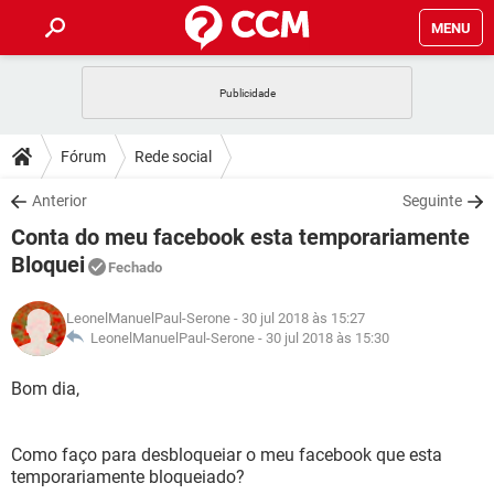
MENU
INÍCIO
JOGOS
WHATSAPP
DICAS
Fórum
Rede social
CELULAR
FACEBOOK
JOGOS
WHATSAPP
DOWNLOADS
Anterior
Seguinte
OUTLOOK
EXCEL
CELULAR
FACEBOOK
Conta do meu facebook esta temporariamente
INSTAGRAM
JOGOS
GMAIL
WHATSAPP
FÓRUM
OUTLOOK
EXCEL
Bloquei
Fechado
GUIA DE COMPRAS
CELULAR
FACEBOOK
INSTAGRAM
JOGOS
GMAIL
WHATSAPP
GLOSSÁRIO
OUTLOOK
EXCEL
LeonelManuelPaul-Serone
- 30 jul 2018 às 15:27
GUIA DE COMPRAS
CELULAR
FACEBOOK
LeonelManuelPaul-Serone -
30 jul 2018 às 15:30
INSTAGRAM
JOGOS
GMAIL
WHATSAPP
OUTLOOK
EXCEL
Bom dia,
GUIA DE COMPRAS
CELULAR
FACEBOOK
INSTAGRAM
GMAIL
OUTLOOK
EXCEL
GUIA DE COMPRAS
Como faço para desbloqueiar o meu facebook que esta
INSTAGRAM
GMAIL
temporariamente bloqueiado?