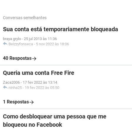
Conversas semelhantes
Sua conta está temporariamente bloqueada
braya grylo
-
25 jul 2013 às 11:36
Beizzyfonseca
-
5 nov 2022 às 18:06
40 Respostas
Queria uma conta Free Fire
Zaca2006
-
17 fev 2022 às 13:14
ninha25
-
19 fev 2022 às 05:50
1 Respostas
Como desbloquear uma pessoa que me
bloqueou no Facebook