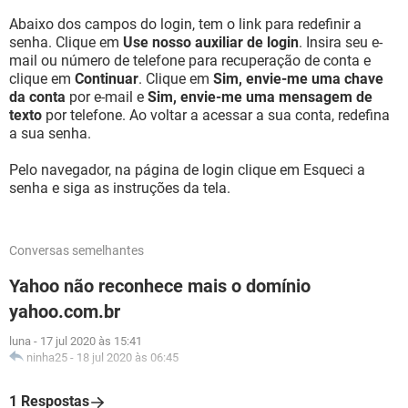
Abaixo dos campos do login, tem o link para redefinir a
senha. Clique em
Use nosso auxiliar de login
. Insira seu e-
mail ou número de telefone para recuperação de conta e
clique em
Continuar
. Clique em
Sim, envie-me uma chave
da conta
por e-mail e
Sim, envie-me uma mensagem de
texto
por telefone. Ao voltar a acessar a sua conta, redefina
a sua senha.
Pelo navegador, na página de login clique em Esqueci a
senha e siga as instruções da tela.
Conversas semelhantes
Yahoo não reconhece mais o domínio
yahoo.com.br
luna
-
17 jul 2020 às 15:41
ninha25
-
18 jul 2020 às 06:45
1 Respostas