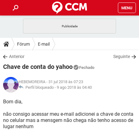
MENU
INÍCIO
JOGOS
WHATSAPP
DICAS
Fórum
E-mail
CELULAR
FACEBOOK
JOGOS
WHATSAPP
DOWNLOADS
Anterior
Seguinte
OUTLOOK
EXCEL
CELULAR
FACEBOOK
Chave de conta do yahoo
INSTAGRAM
JOGOS
GMAIL
WHATSAPP
Fechado
FÓRUM
OUTLOOK
EXCEL
GUIA DE COMPRAS
CELULAR
FACEBOOK
HEBEMOREIRA
- 31 jul 2018 às 07:23
INSTAGRAM
JOGOS
GMAIL
WHATSAPP
GLOSSÁRIO
Perfil bloqueado -
9 ago 2018 às 04:40
OUTLOOK
EXCEL
GUIA DE COMPRAS
CELULAR
FACEBOOK
INSTAGRAM
JOGOS
GMAIL
WHATSAPP
Bom dia,
OUTLOOK
EXCEL
GUIA DE COMPRAS
CELULAR
FACEBOOK
não consigo acessar meu e-mail adicionei a chave de conta
INSTAGRAM
GMAIL
no celular mas a mensgem não chega não tenho acesso de
OUTLOOK
EXCEL
GUIA DE COMPRAS
lugar nenhum
INSTAGRAM
GMAIL