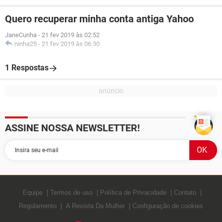
Quero recuperar minha conta antiga Yahoo
JaneCunha
-
21 fev 2019 às 02:52
ninha25
-
21 fev 2019 às 06:30
1 Respostas
ASSINE NOSSA NEWSLETTER!
Equipe
Termos de uso
Política de Privacidade
Contato
Regulamento
A Revista Da Mulher
Configuração de cookies