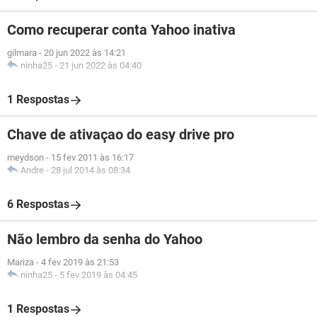
Como recuperar conta Yahoo inativa
gilmara
-
20 jun 2022 às 14:21
ninha25
-
21 jun 2022 às 04:40
1 Respostas
Chave de ativaçao do easy drive pro
meydson
-
15 fev 2011 às 16:17
Andre
-
28 jul 2014 às 08:34
6 Respostas
Não lembro da senha do Yahoo
Mariza
-
4 fev 2019 às 21:53
ninha25
-
5 fev 2019 às 04:45
1 Respostas