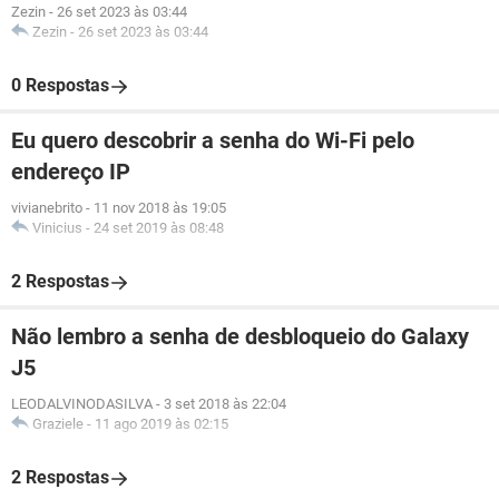
Zezin
-
26 set 2023 às 03:44
Zezin
-
26 set 2023 às 03:44
0 Respostas
Eu quero descobrir a senha do Wi-Fi pelo
endereço IP
vivianebrito
-
11 nov 2018 às 19:05
Vinicius
-
24 set 2019 às 08:48
2 Respostas
Não lembro a senha de desbloqueio do Galaxy
J5
LEODALVINODASILVA
-
3 set 2018 às 22:04
Graziele
-
11 ago 2019 às 02:15
2 Respostas