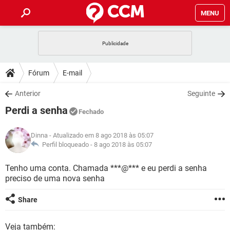
MENU
INÍCIO
JOGOS
WHATSAPP
DICAS
Fórum
E-mail
CELULAR
FACEBOOK
JOGOS
WHATSAPP
DOWNLOADS
Anterior
Seguinte
OUTLOOK
EXCEL
CELULAR
FACEBOOK
Perdi a senha
INSTAGRAM
JOGOS
GMAIL
WHATSAPP
Fechado
FÓRUM
OUTLOOK
EXCEL
GUIA DE COMPRAS
CELULAR
FACEBOOK
Dinna
- Atualizado em 8 ago 2018 às 05:07
INSTAGRAM
JOGOS
GMAIL
WHATSAPP
GLOSSÁRIO
Perfil bloqueado -
8 ago 2018 às 05:07
OUTLOOK
EXCEL
GUIA DE COMPRAS
CELULAR
FACEBOOK
INSTAGRAM
JOGOS
GMAIL
WHATSAPP
Tenho uma conta. Chamada ***@*** e eu perdi a senha
OUTLOOK
EXCEL
preciso de uma nova senha
GUIA DE COMPRAS
CELULAR
FACEBOOK
INSTAGRAM
GMAIL
OUTLOOK
EXCEL
Share
GUIA DE COMPRAS
INSTAGRAM
GMAIL
Veja também: