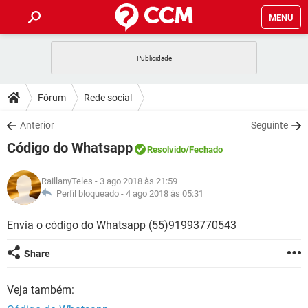
MENU
INÍCIO
JOGOS
WHATSAPP
DICAS
Fórum
Rede social
CELULAR
FACEBOOK
JOGOS
WHATSAPP
DOWNLOADS
Anterior
Seguinte
OUTLOOK
EXCEL
CELULAR
FACEBOOK
Código do Whatsapp
INSTAGRAM
JOGOS
GMAIL
WHATSAPP
Resolvido
/Fechado
FÓRUM
OUTLOOK
EXCEL
GUIA DE COMPRAS
CELULAR
FACEBOOK
RaillanyTeles
- 3 ago 2018 às 21:59
INSTAGRAM
JOGOS
GMAIL
WHATSAPP
GLOSSÁRIO
Perfil bloqueado -
4 ago 2018 às 05:31
OUTLOOK
EXCEL
GUIA DE COMPRAS
CELULAR
FACEBOOK
INSTAGRAM
JOGOS
GMAIL
WHATSAPP
Envia o código do Whatsapp (55)91993770543
OUTLOOK
EXCEL
GUIA DE COMPRAS
CELULAR
FACEBOOK
Share
INSTAGRAM
GMAIL
OUTLOOK
EXCEL
GUIA DE COMPRAS
Veja também:
INSTAGRAM
GMAIL