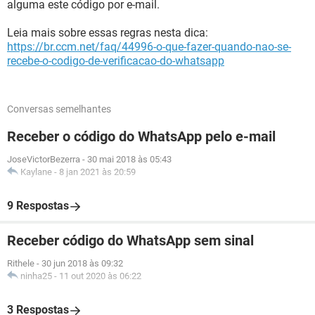
alguma este código por e-mail.
Leia mais sobre essas regras nesta dica:
https://br.ccm.net/faq/44996-o-que-fazer-quando-nao-se-
recebe-o-codigo-de-verificacao-do-whatsapp
Conversas semelhantes
Receber o código do WhatsApp pelo e-mail
JoseVictorBezerra
-
30 mai 2018 às 05:43
Kaylane
-
8 jan 2021 às 20:59
9 Respostas
Receber código do WhatsApp sem sinal
Rithele
-
30 jun 2018 às 09:32
ninha25
-
11 out 2020 às 06:22
3 Respostas