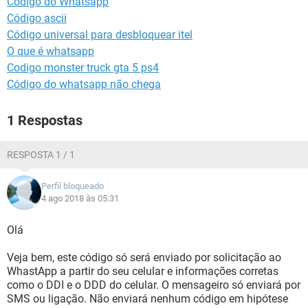
Código do Whatsapp
GUIA DE COMPRAS
Código ascii
Código universal para desbloquear itel
O que é whatsapp
Codigo monster truck gta 5 ps4
Código do whatsapp não chega
1 Respostas
RESPOSTA 1 / 1
Perfil bloqueado
4 ago 2018 às 05:31
Olá
Veja bem, este código só será enviado por solicitação ao
WhastApp a partir do seu celular e informações corretas
como o DDI e o DDD do celular. O mensageiro só enviará por
SMS ou ligação. Não enviará nenhum código em hipótese