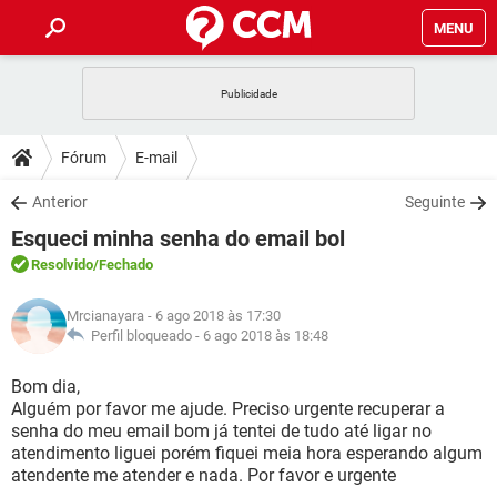
MENU
INÍCIO
JOGOS
WHATSAPP
DICAS
Fórum
E-mail
CELULAR
FACEBOOK
JOGOS
WHATSAPP
DOWNLOADS
Anterior
Seguinte
OUTLOOK
EXCEL
CELULAR
FACEBOOK
Esqueci minha senha do email bol
INSTAGRAM
JOGOS
GMAIL
WHATSAPP
FÓRUM
OUTLOOK
EXCEL
Resolvido
/Fechado
GUIA DE COMPRAS
CELULAR
FACEBOOK
INSTAGRAM
JOGOS
GMAIL
WHATSAPP
GLOSSÁRIO
OUTLOOK
Mrcianayara
- 6 ago 2018 às 17:30
EXCEL
GUIA DE COMPRAS
CELULAR
FACEBOOK
Perfil bloqueado -
6 ago 2018 às 18:48
INSTAGRAM
JOGOS
GMAIL
WHATSAPP
OUTLOOK
EXCEL
Bom dia,
GUIA DE COMPRAS
CELULAR
FACEBOOK
Alguém por favor me ajude. Preciso urgente recuperar a
INSTAGRAM
GMAIL
senha do meu email bom já tentei de tudo até ligar no
OUTLOOK
EXCEL
GUIA DE COMPRAS
atendimento liguei porém fiquei meia hora esperando algum
INSTAGRAM
GMAIL
atendente me atender e nada. Por favor e urgente