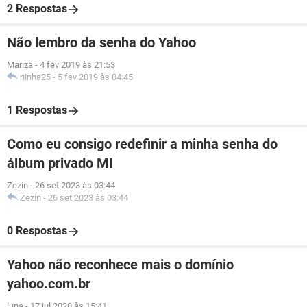
2 Respostas
Não lembro da senha do Yahoo
Mariza
-
4 fev 2019 às 21:53
ninha25
-
5 fev 2019 às 04:45
1 Respostas
Como eu consigo redefinir a minha senha do
álbum privado MI
Zezin
-
26 set 2023 às 03:44
Zezin
-
26 set 2023 às 03:44
0 Respostas
Yahoo não reconhece mais o domínio
yahoo.com.br
luna
-
17 jul 2020 às 15:41