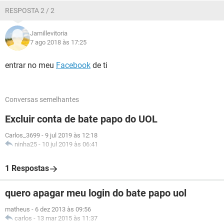
RESPOSTA 2 / 2
Jamillevitoria
7 ago 2018 às 17:25
entrar no meu
Facebook
de ti
Conversas semelhantes
Excluir conta de bate papo do UOL
Carlos_3699
-
9 jul 2019 às 12:18
ninha25
-
10 jul 2019 às 06:41
1 Respostas
quero apagar meu login do bate papo uol
matheus
-
6 dez 2013 às 09:56
carlos
-
13 mar 2015 às 11:37