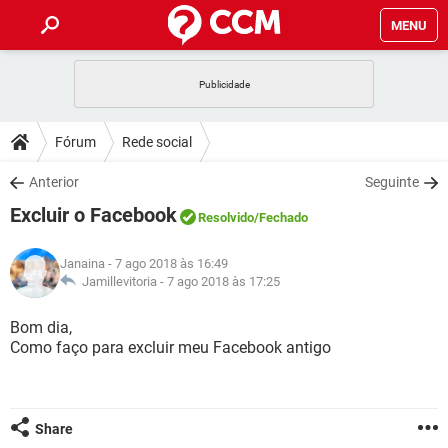
MENU
INÍCIO
JOGOS
WHATSAPP
DICAS
Fórum
Rede social
CELULAR
FACEBOOK
JOGOS
WHATSAPP
DOWNLOADS
Anterior
Seguinte
OUTLOOK
EXCEL
CELULAR
FACEBOOK
Excluir o Facebook
INSTAGRAM
JOGOS
GMAIL
WHATSAPP
Resolvido
/Fechado
FÓRUM
OUTLOOK
EXCEL
GUIA DE COMPRAS
CELULAR
FACEBOOK
Janaina
- 7 ago 2018 às 16:49
INSTAGRAM
JOGOS
GMAIL
WHATSAPP
GLOSSÁRIO
Jamillevitoria -
7 ago 2018 às 17:25
OUTLOOK
EXCEL
GUIA DE COMPRAS
CELULAR
FACEBOOK
INSTAGRAM
JOGOS
GMAIL
WHATSAPP
Bom dia,
OUTLOOK
EXCEL
Como faço para excluir meu Facebook antigo
GUIA DE COMPRAS
CELULAR
FACEBOOK
INSTAGRAM
GMAIL
OUTLOOK
EXCEL
GUIA DE COMPRAS
INSTAGRAM
GMAIL
Share