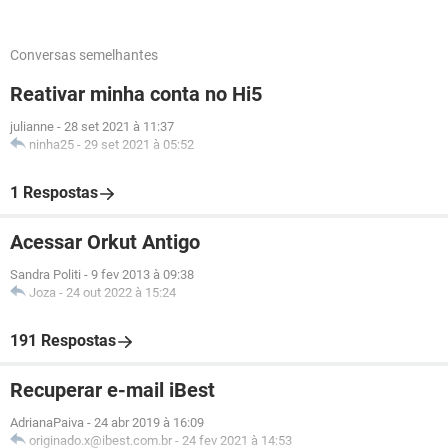
Conversas semelhantes
Reativar minha conta no Hi5
julianne
-
28 set 2021 à 11:37
ninha25
-
29 set 2021 à 05:52
1 Respostas
Acessar Orkut Antigo
Sandra Politi
-
9 fev 2013 à 09:38
Joza
-
24 out 2022 à 15:24
191 Respostas
Recuperar e-mail iBest
AdrianaPaiva
-
24 abr 2019 à 16:09
originado.x@ibest.com.br
-
24 fev 2021 à 14:53