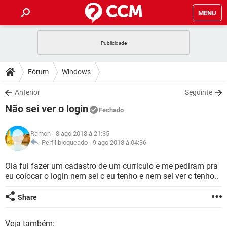
MENU
INÍCIO
JOGOS
WHATSAPP
DICAS
Fórum
Windows
CELULAR
FACEBOOK
JOGOS
WHATSAPP
DOWNLOADS
Anterior
Seguinte
OUTLOOK
EXCEL
CELULAR
FACEBOOK
Não sei ver o login
INSTAGRAM
JOGOS
GMAIL
WHATSAPP
Fechado
FÓRUM
OUTLOOK
EXCEL
GUIA DE COMPRAS
CELULAR
FACEBOOK
Ramon
- 8 ago 2018 à 21:35
INSTAGRAM
JOGOS
GMAIL
WHATSAPP
GLOSSÁRIO
Perfil bloqueado -
9 ago 2018 à 04:36
OUTLOOK
EXCEL
GUIA DE COMPRAS
CELULAR
FACEBOOK
INSTAGRAM
JOGOS
GMAIL
WHATSAPP
Ola fui fazer um cadastro de um currículo e me pediram pra
OUTLOOK
EXCEL
eu colocar o login nem sei c eu tenho e nem sei ver c tenho..
GUIA DE COMPRAS
CELULAR
FACEBOOK
INSTAGRAM
GMAIL
OUTLOOK
EXCEL
Share
GUIA DE COMPRAS
INSTAGRAM
GMAIL
Veja também: