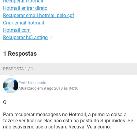
Recuperar Hotmail
GUIA DE COMPRAS
Hotmail entrar direto
Recuperar email hotmail pelo cpf
Criar email hotmail
Hotmail ccm
Recuperar hi5 antigo
✓
1 Respostas
RESPOSTA 1 / 1
Perfil bloqueado
Atualizado em 9 ago 2018 às 04:30
OI
Para recuperar mensagens no Hotmail, a primeira coisa a
fazer é verificar se elas não está na pasta do Suprimidos. Se
não estiverem, use o software Recuva. Veja como: