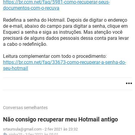
https://br.ccm.net/faq/5981-como-recuperar-seus-
documentos-com-o-recuva
Redefina a senha do Hotmail. Depois de digitar o endereço
de e-mail, abaixo do campo para digitar a senha, clique em
Esqueci a senha e siga as instruções. Mas atenção você
precisará de alguns dados pessoais dessa conta para levar
a cabo o redefinição.
Leitura complementar com todo o procedimento:
https://br.ccm.net/faq/33673-como-recuperar-a-senha-do-
seu-hotmail
Conversas semelhantes
Não consigo recuperar meu Hotmail antigo
srtaursula@gmail.com
-
2 fev 2021 às 23:32
ninha25
-
3 fev 2021 às 05:01