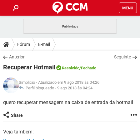
MENU
INÍCIO
JOGOS
WHATSAPP
DICAS
Fórum
E-mail
CELULAR
FACEBOOK
JOGOS
WHATSAPP
DOWNLOADS
Anterior
Seguinte
OUTLOOK
EXCEL
CELULAR
FACEBOOK
Recuperar Hotmail
INSTAGRAM
JOGOS
GMAIL
WHATSAPP
Resolvido
/Fechado
FÓRUM
OUTLOOK
EXCEL
GUIA DE COMPRAS
CELULAR
FACEBOOK
Simplicio
- Atualizado em 9 ago 2018 às 04:26
INSTAGRAM
JOGOS
GMAIL
WHATSAPP
GLOSSÁRIO
Perfil bloqueado -
9 ago 2018 às 04:24
OUTLOOK
EXCEL
GUIA DE COMPRAS
CELULAR
FACEBOOK
INSTAGRAM
JOGOS
GMAIL
WHATSAPP
quero recuperar mensagem na caixa de entrada da hotmail
OUTLOOK
EXCEL
GUIA DE COMPRAS
CELULAR
FACEBOOK
Share
INSTAGRAM
GMAIL
OUTLOOK
EXCEL
GUIA DE COMPRAS
Veja também:
INSTAGRAM
GMAIL