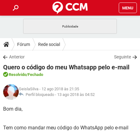
MENU
INÍCIO
JOGOS
WHATSAPP
DICAS
Fórum
Rede social
CELULAR
FACEBOOK
JOGOS
WHATSAPP
DOWNLOADS
Anterior
Seguinte
OUTLOOK
EXCEL
CELULAR
FACEBOOK
Quero o código do meu Whatsapp pelo e-mail
INSTAGRAM
JOGOS
GMAIL
WHATSAPP
FÓRUM
OUTLOOK
EXCEL
Resolvido
/Fechado
GUIA DE COMPRAS
CELULAR
FACEBOOK
INSTAGRAM
JOGOS
GMAIL
WHATSAPP
GLOSSÁRIO
OUTLOOK
GeislaSilva
- 12 ago 2018 às 21:35
EXCEL
GUIA DE COMPRAS
CELULAR
FACEBOOK
Perfil bloqueado -
13 ago 2018 às 04:52
INSTAGRAM
JOGOS
GMAIL
WHATSAPP
OUTLOOK
EXCEL
Bom dia,
GUIA DE COMPRAS
CELULAR
FACEBOOK
INSTAGRAM
GMAIL
OUTLOOK
EXCEL
GUIA DE COMPRAS
Tem como mandar meu código do WhatsApp pelo e-mail
INSTAGRAM
GMAIL