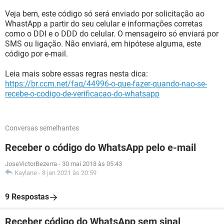
Veja bem, este código só será enviado por solicitação ao
WhastApp a partir do seu celular e informações corretas
como o DDI e o DDD do celular. O mensageiro só enviará por
SMS ou ligação. Não enviará, em hipótese alguma, este
código por e-mail.
Leia mais sobre essas regras nesta dica:
https://br.ccm.net/faq/44996-o-que-fazer-quando-nao-se-
recebe-o-codigo-de-verificacao-do-whatsapp
Conversas semelhantes
Receber o código do WhatsApp pelo e-mail
JoseVictorBezerra
-
30 mai 2018 às 05:43
Kaylane
-
8 jan 2021 às 20:59
9 Respostas
Receber código do WhatsApp sem sinal