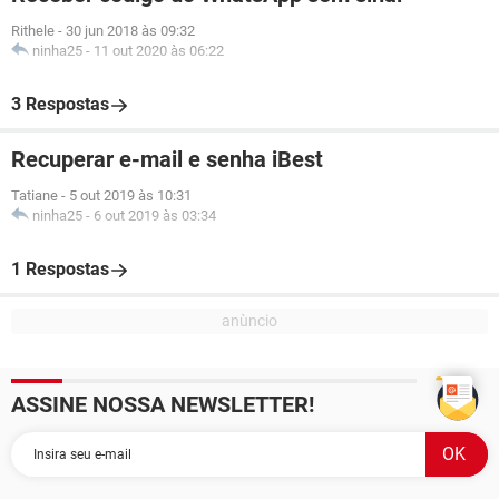
Rithele
-
30 jun 2018 às 09:32
ninha25
-
11 out 2020 às 06:22
3 Respostas
Recuperar e-mail e senha iBest
Tatiane
-
5 out 2019 às 10:31
ninha25
-
6 out 2019 às 03:34
1 Respostas
ASSINE NOSSA NEWSLETTER!