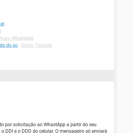
el
-
p
Dicas -WhatsApp
ado do pc
-
Dicas -Teclado
do por solicitação ao WhastApp a partir do seu
 o DDI e o DDD do celular. O mensageiro só enviará