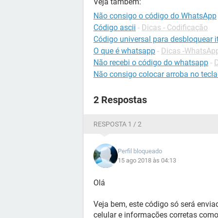
Veja também:
Não consigo o código do WhatsApp
Código ascii
-
Dicas - Codificação
Código universal para desbloquear it
O que é whatsapp
-
Dicas -WhatsAp
Não recebi o código do whatsapp
-
Não consigo colocar arroba no tecl
2 Respostas
RESPOSTA 1 / 2
Perfil bloqueado
15 ago 2018 às 04:13
Olá
Veja bem, este código só será envia
celular e informações corretas como