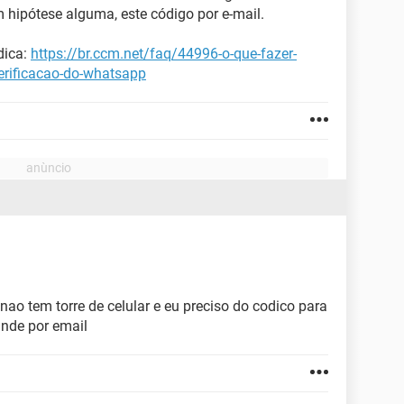
 hipótese alguma, este código por e-mail.
dica:
https://br.ccm.net/faq/44996-o-que-fazer-
erificacao-do-whatsapp
ao tem torre de celular e eu preciso do codico para
ande por email