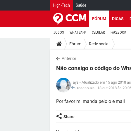
High-Tech
Saúde
FÓRUM
DICAS
JOGOS
WHATSAPP
CELULAR
FACEBOOK
Fórum
Rede social
Anterior
Não consigo o código do Wh
Tays
- Atualizado em 15 ago 2018 às
rosesouza -
13 out 2018 às 20:0
Por favor mi manda pelo o e mail
Share