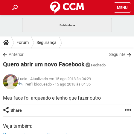
MENU
INÍCIO
JOGOS
WHATSAPP
DICAS
Fórum
Segurança
CELULAR
FACEBOOK
JOGOS
WHATSAPP
DOWNLOADS
Anterior
Seguinte
OUTLOOK
EXCEL
CELULAR
FACEBOOK
Quero abrir um novo Facebook
INSTAGRAM
JOGOS
GMAIL
WHATSAPP
Fechado
FÓRUM
OUTLOOK
EXCEL
GUIA DE COMPRAS
CELULAR
FACEBOOK
Lucia
- Atualizado em 15 ago 2018 às 04:29
INSTAGRAM
JOGOS
GMAIL
WHATSAPP
GLOSSÁRIO
Perfil bloqueado -
15 ago 2018 às 04:36
OUTLOOK
EXCEL
GUIA DE COMPRAS
CELULAR
FACEBOOK
INSTAGRAM
JOGOS
GMAIL
WHATSAPP
Meu face foi arqueado e tenho que fazer outro
OUTLOOK
EXCEL
GUIA DE COMPRAS
CELULAR
FACEBOOK
Share
INSTAGRAM
GMAIL
OUTLOOK
EXCEL
GUIA DE COMPRAS
Veja também:
INSTAGRAM
GMAIL