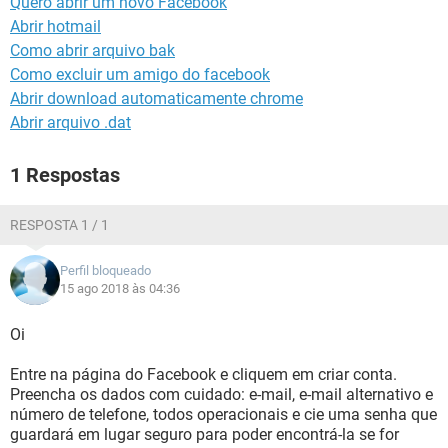
Quero abrir um novo Facebook
GUIA DE COMPRAS
Abrir hotmail
Como abrir arquivo bak
Como excluir um amigo do facebook
Abrir download automaticamente chrome
Abrir arquivo .dat
1 Respostas
RESPOSTA 1 / 1
Perfil bloqueado
15 ago 2018 às 04:36
Oi
Entre na página do Facebook e cliquem em criar conta.
Preencha os dados com cuidado: e-mail, e-mail alternativo e
número de telefone, todos operacionais e cie uma senha que
guardará em lugar seguro para poder encontrá-la se for