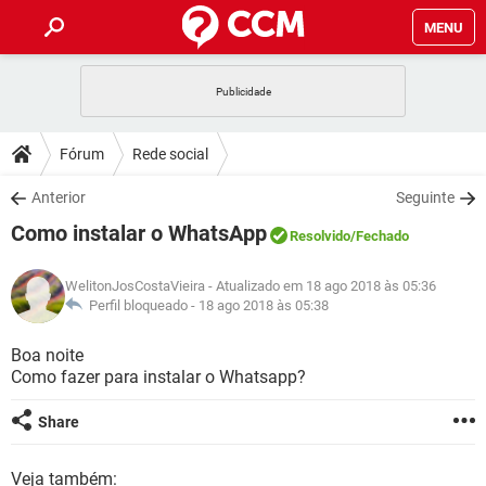
MENU
INÍCIO
JOGOS
WHATSAPP
DICAS
Fórum
Rede social
CELULAR
FACEBOOK
JOGOS
WHATSAPP
DOWNLOADS
Anterior
Seguinte
OUTLOOK
EXCEL
CELULAR
FACEBOOK
Como instalar o WhatsApp
INSTAGRAM
JOGOS
GMAIL
WHATSAPP
Resolvido
/Fechado
FÓRUM
OUTLOOK
EXCEL
GUIA DE COMPRAS
CELULAR
FACEBOOK
WelitonJosCostaVieira
- Atualizado em 18 ago 2018 às 05:36
INSTAGRAM
JOGOS
GMAIL
WHATSAPP
GLOSSÁRIO
Perfil bloqueado -
18 ago 2018 às 05:38
OUTLOOK
EXCEL
GUIA DE COMPRAS
CELULAR
FACEBOOK
INSTAGRAM
JOGOS
GMAIL
WHATSAPP
Boa noite
OUTLOOK
EXCEL
Como fazer para instalar o Whatsapp?
GUIA DE COMPRAS
CELULAR
FACEBOOK
INSTAGRAM
GMAIL
OUTLOOK
EXCEL
Share
GUIA DE COMPRAS
INSTAGRAM
GMAIL
Veja também: